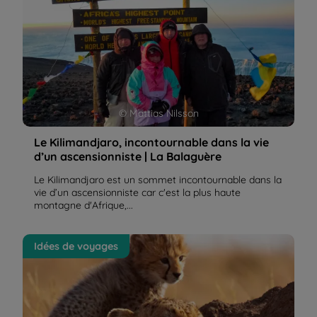
© Mattias Nilsson
Le Kilimandjaro, incontournable dans la vie
d’un ascensionniste | La Balaguère
Le Kilimandjaro est un sommet incontournable dans la
vie d’un ascensionniste car c'est la plus haute
montagne d'Afrique,...
La Tanzanie, vaste terre de réserves animalières |
Idées de voyages
La Balaguère