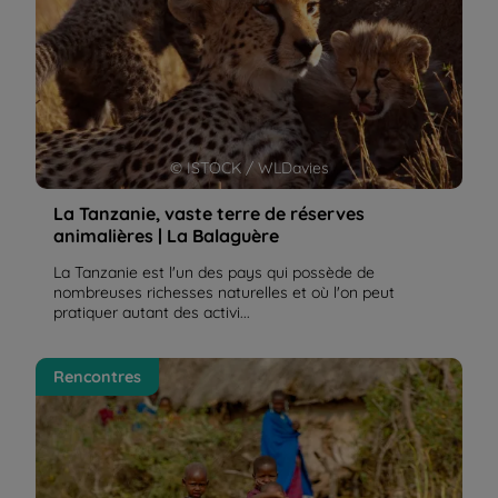
© ISTOCK / WLDavies
La Tanzanie, vaste terre de réserves
animalières | La Balaguère
La Tanzanie est l'un des pays qui possède de
nombreuses richesses naturelles et où l'on peut
pratiquer autant des activi...
Safari et randonnée en Pays Masaï | La Balaguère
Rencontres