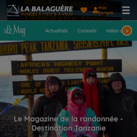
Mon
Compte
>
Actualités
Conseils
Idées de voy
Le Magazine de la randonnée -
Destination Tanzanie