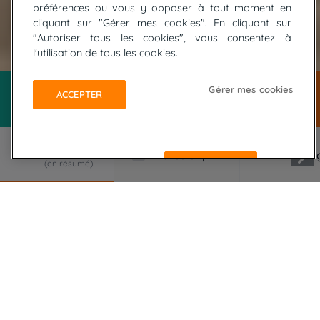
préférences ou vous y opposer à tout moment en
cliquant sur "Gérer mes cookies". En cliquant sur
"Autoriser tous les cookies", vous consentez à
© UNSPLASH
l'utilisation de tous les cookies.
Gérer mes cookies
ACCEPTER
REFUSER
LE VOYAGE EN RÉSUMÉ
2 semaines de randonnée afin de bien découvrir
les différentes facettes de Madère, le jardin de
l'Atlantique !
Ce trek en autonomie vous permettra de découvrir
l'île de Madère dans toute sa splendeur, avec 12