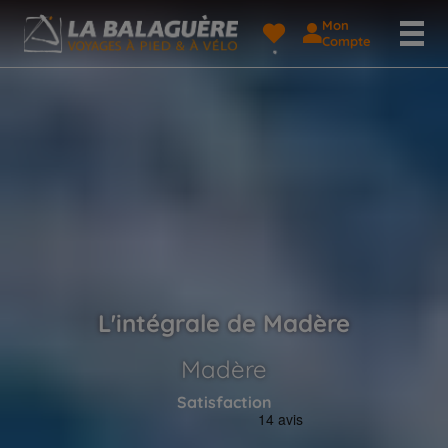
Mon
Compte
L'intégrale de Madère
Madère
Satisfaction