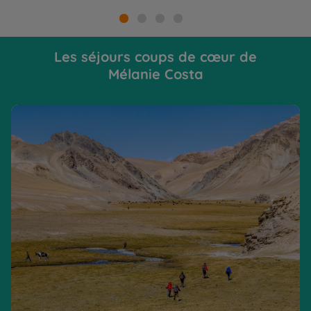
Les séjours coups de cœur de
Mélanie Costa
Tien Shan, sur les sentiers d'Asie Centrale
Tr