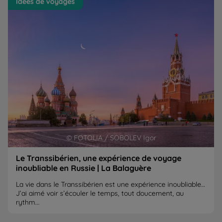
Idées de voyages
en Russie | La Balaguère
B
© FOTOLIA / SOBOLEV Igor
Le Transsibérien, une expérience de voyage
inoubliable en Russie | La Balaguère
La vie dans le Transsibérien est une expérience inoubliable…
J’ai aimé voir s’écouler le temps, tout doucement, au
rythm...