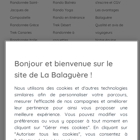
Randonnée Saint-
Rando Balnéo
s'inscrire et CGV
Jacques de
Rando Yoga
Les avantages
Compostelle
Rando en itinérance
Balaguère
Randonnée Grèce
Trek Désert
Qualité et avis de
Trek Canaries
Randonnée à
voyageurs
Randonnée Italie
raquettes
Notre équipe
Trek Népal
Voyage à vélo
Recrutement
Randonnée Maroc
Randonnée
Bonjour et bienvenue sur le
Trek Mauritanie
Trek
Randonnée Pérou
site de La Balaguère !
Nous utilisons des cookies et d'autres technologies
Top
circuits
similaires afin de personnaliser votre parcours,
mesurer l'efficacité de nos campagnes et améliorer
Tour du lac de Constance à vélo
leur pertinence pour ainsi vous proposer une
Cyclades : Amorgos et Naxos
meilleure expérience. Vous pouvez modifier vos
Randonnée aux Bardenas Reales
préférences ou vous y opposer à tout moment en
De Collioure à Cadaquès à pied
cliquant sur "Gérer mes cookies". En cliquant sur
Découverte des trésors de Madère
"Autoriser tous les cookies", vous consentez à
Rando Réunion en douceur