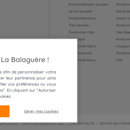
Randonnée Saint-Jacques
Randonné
de Compostelle
Rando B
Randonnée Grèce
Rando Y
Trek Canaries
Rando en
Randonnée Italie
Trek Dése
Trek Népal
Randonné
Randonnée Maroc
Voyage à
Trek Mauritanie
Randonn
 55
 La Balaguère !
Randonnée Pérou
Trek
es afin de personnaliser votre
er leur pertinence pour ainsi
fier vos préférences ou vous
". En cliquant sur "Autoriser
ookies.
Gérer mes cookies
LAN DU SITE
MENTIONS LÉGALES ET CGU
CONFIDENTIALITÉ
GESTION DES COOKI