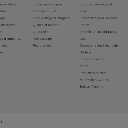
e en étoile
Toutes les infos pour
Cyclades : Amorgos et
alnéo
s'inscrire et CGV
Naxos
oga
Les avantages Balaguère
Randonnée aux Bardenas
 itinérance
Qualité et avis de
Reales
rt
voyageurs
De Collioure à Cadaquès à
e à raquettes
Notre équipe
pied
 vélo
Recrutement
Découverte des trésors de
ée
Madère
Rando Réunion en
douceur
Raquettes balnéo,
Néouvielle Gavarnie
Trek sur Tenerife
ES