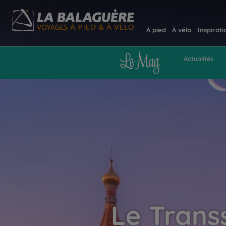
À pied
À vélo
Inspirati
Actualités
Le Trans