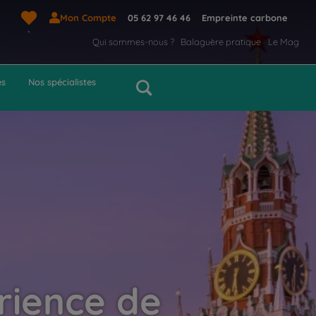
Mon Compte
05 62 97 46 46
Empreinte carbone
Qui sommes-nous ?
Balaguère pratique
Le Mag
es
Nos spécialistes
rience de