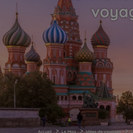
voyag
>
>
>
Accueil
Le Mag
Idées de voyages
L