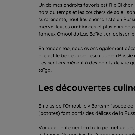
Un de mes endroits favoris est l’Ile Olkhon a
hors du temps et les couchers de soleil son
surprenante, haut lieu chamaniste en Russie,
merveilleuses ambiances et plusieurs possi
fameux Omoul du Lac Baïkal, un poisson 
En randonnée, nous avons également décou
elle est le berceau de l’escalade en Russie
Les sentiers mènent à des points de vue q
taïga.
Les découvertes culin
En plus de l’Omoul, la « Bortsh » (soupe de
(patates) font partis des délices de la Russ
Voyager lentement en train permet de déco
la langue. Ne pas hésiter à apprendre quelqu