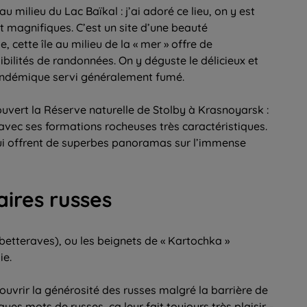
u milieu du Lac Baïkal : j’ai adoré ce lieu, on y est
t magnifiques. C’est un site d’une beauté
 cette île au milieu de la « mer » offre de
bilités de randonnées. On y déguste le délicieux et
endémique servi généralement fumé.
vert la Réserve naturelle de Stolby à Krasnoyarsk :
 avec ses formations rocheuses très caractéristiques.
ui offrent de superbes panoramas sur l’immense
aires russes
 betteraves), ou les beignets de « Kartochka »
ie.
uvrir la générosité des russes malgré la barrière de
es mots de russes, ça leur fait toujours très plaisir –