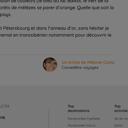
ion de couleurs (le bleu du lac Baïkal, le vert de la
orêts de mélèzes se parer d’orange. Quelle que soit la
 pays.
 Pétersbourg et dans l’anneau d’or, sans hésiter je
vernal en transsibérien notamment pour découvrir le
Un article de Mélanie Costa
Conseillère voyages
 UCPA
Top
Top
destinations
activité
ons
Randonnées Pyrénées
Ski de r
Randonnée France
Safari