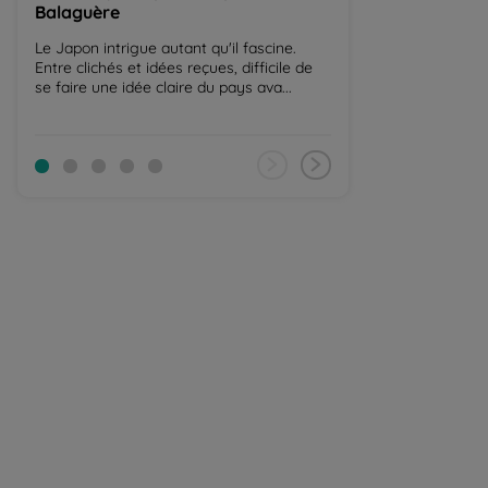
Balaguère
randonnée a
Le Japon intrigue autant qu'il fascine.
Vous avez envie d
Entre clichés et idées reçues, difficile de
moitié n'est pas 
se faire une idée claire du pays ava...
d'autres projets, e