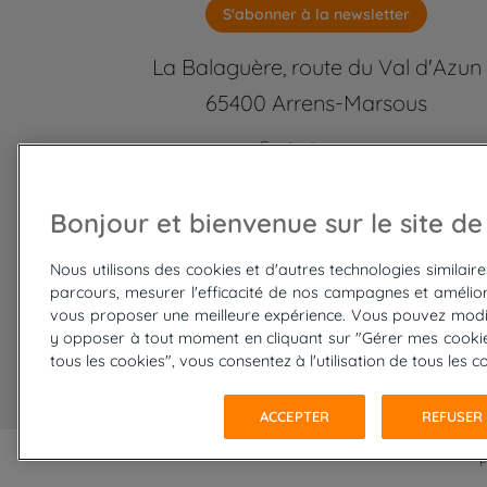
S'abonner à la newsletter
La Balaguère, route du Val d'Azun
65400 Arrens-Marsous
Contactez-nous
labalaguere@labalaguere.com
05 62 97 46 46 ou 01 85 23 92
Bonjour et bienvenue sur le site de
Suivez-nous
Nous utilisons des cookies et d'autres technologies similair
parcours, mesurer l'efficacité de nos campagnes et amélior
vous proposer une meilleure expérience. Vous pouvez modi
y opposer à tout moment en cliquant sur "Gérer mes cookies
tous les cookies", vous consentez à l'utilisation de tous les c
ACCEPTER
REFUSER
P