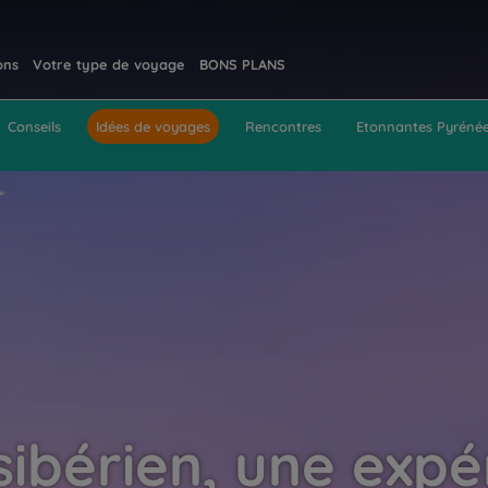
ons
Votre type de voyage
BONS PLANS
Conseils
Idées de voyages
Rencontres
Etonnantes Pyréné
sibérien, une expé