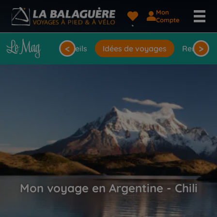
Mon
Compte
<
>
Actualités
Conseils
Idées de voyages
Rencontr
Mon voyage en Argentine - Chili