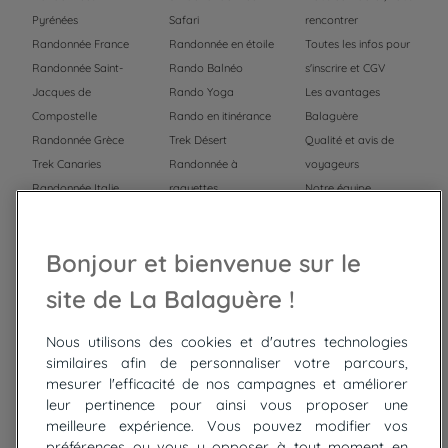
Pyrénées
Safari
rencontrer
Randonnée France
Randonnée en étoile
Toutes les infos pour
Randonnée Saint-
Rando Balnéo
s'inscrire et CGV
Jacques de
Rando Yoga
Les avantages
Compostelle
Rando en itinérance
Balaguère
Randonnée Grèce
Trek Désert
Qualité et avis de
Trek Canaries
Randonnée à
voyageurs
Randonnée Italie
raquettes
Notre équipe
Trek Népal
Voyage à vélo
Recrutement
Randonnée Maroc
Randonnée
Bonjour et bienvenue sur le
Trek Mauritanie
Trek
Randonnée Pérou
site de La Balaguère !
Nous utilisons des cookies et d'autres technologies
Top
circuits
similaires afin de personnaliser votre parcours,
mesurer l'efficacité de nos campagnes et améliorer
Tour du lac de Constance à vélo
leur pertinence pour ainsi vous proposer une
Cyclades : Amorgos et Naxos
meilleure expérience. Vous pouvez modifier vos
Randonnée aux Bardenas Reales
préférences ou vous y opposer à tout moment en