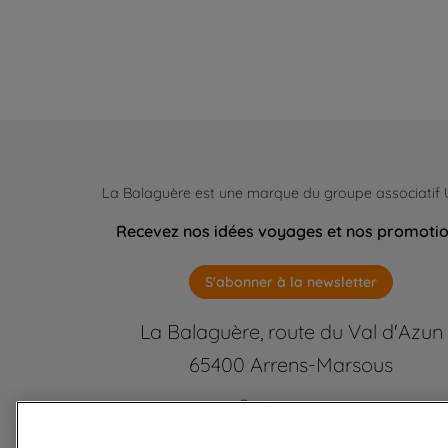
La Balaguère est une marque du groupe associatif
Recevez nos idées voyages et nos promoti
S'abonner à la newsletter
La Balaguère, route du Val d'Azun
65400 Arrens-Marsous
Contactez-nous
labalaguere@labalaguere.com