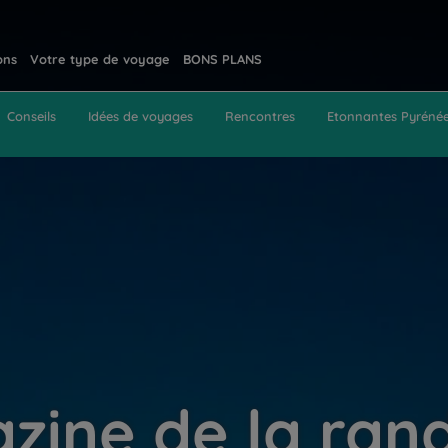
ons
Votre type de voyage
BONS PLANS
Conseils
Idées de voyages
Rencontres
Etonnantes Pyréné
zine de la ran