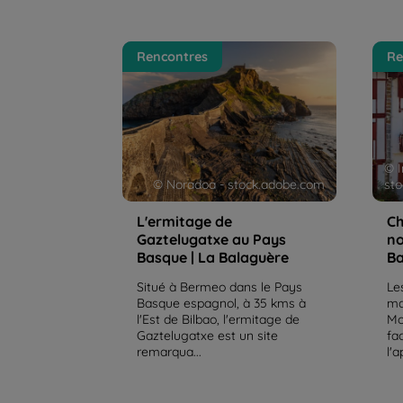
L'ermitage de Gaztelugatxe au
Chri
Rencontres
Re
Pays Basque | La Balaguère
rand
La B
© I
© Noradoa - stock.adobe.com
st
L'ermitage de
Ch
Gaztelugatxe au Pays
no
Basque | La Balaguère
Ba
Situé à Bermeo dans le Pays
Le
Basque espagnol, à 35 kms à
ma
l'Est de Bilbao, l'ermitage de
Mo
Gaztelugatxe est un site
fa
remarqua...
l'a