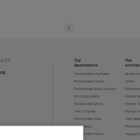
1
 UCPA
Top
Top
destinations
activité
ons
Randonnées Pyrénées
Ski de r
Randonnée France
Safari
Randonnée Saint-Jacques
Randonné
de Compostelle
Rando B
Randonnée Grèce
Rando Y
Trek Canaries
Rando en
Randonnée Italie
Trek Dése
Trek Népal
Randonné
Randonnée Maroc
Voyage à