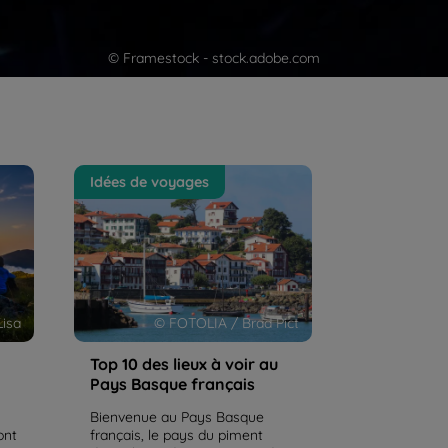
© Framestock - stock.adobe.com
Top 10 des lieux à voir au Pays
Idées de voyages
Basque français
isa
© FOTOLIA / Brad Pict
Top 10 des lieux à voir au
Pays Basque français
Bienvenue au Pays Basque
ont
français, le pays du piment