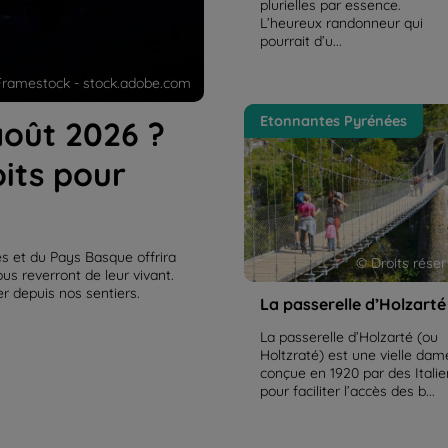
plurielles par essence.
L’heureux randonneur qui
pourrait d’u...
Framestock - stock.adobe.com
La passerelle d’Holzarté
Etonnantes Pyrénées
'août 2026 ?
oits pour
es et du Pays Basque offrira
© Droits rése
s reverront de leur vivant.
r depuis nos sentiers.
La passerelle d’Holzarté
La passerelle d’Holzarté (ou
Holtzraté) est une vielle dam
conçue en 1920 par des Itali
pour faciliter l’accès des b...