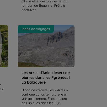
d’Espelette, des vagues, et du
jambon de Bayonne. Prêts à
découvrir...
Les Arres d'Anie, désert de
Idées de voyages
pierres dans les Pyrénées | La
Balaguère
rvés
Les Arres d'Anie, désert de
pierres dans les Pyrénées |
La Balaguère
e
ens
D’origine calcaire, les « Arres »
sont une curiosité naturelle à
voir absolument. Elles ne sont
pas uniques dans les Pyr...