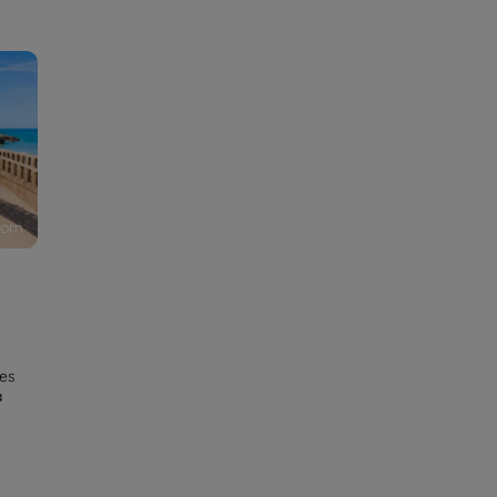
! |
com
les
a