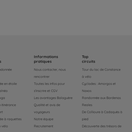
Informations
Top
s
pratiques
circuits
andonnée
Nous contacter, nous
Tour du lac de Constance
rencontrer
à vélo
e en étoile
Toutes les infos pour
Cyclades : Amorgos et
alnéo
s'inscrire et CGV
Naxos
oga
Les avantages Balaguère
Randonnée aux Bardenas
 itinérance
Qualité et avis de
Reales
rt
voyageurs
De Collioure à Cadaquès à
e à raquettes
Notre équipe
pied
 vélo
Recrutement
Découverte des trésors de