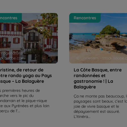
stine, de retour de notre
La Côte Basque, entre
ncontres
Rencontres
o yoga au Pays Basque –
randonnées et gastronomie 
alaguère
La Balaguère
magenatural -
ock.adobe.com
© Unclesam - stock.adobe.
ristine, de retour de
La Côte Basque, entre
tre rando yoga au Pays
randonnées et
sque – La Balaguère
gastronomie ! | La
Balaguère
s premières heures de
rche vers le pic du
Ça ne monte pas beaucoup, 
ndarrain et le pique-nique
paysages sont beaux, c’est l
ce aux Pyrénées et plus loin
joie de vivre basque et le
perçu de l'...
dépaysement est assuré.
L’itinéra...