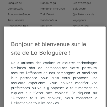
Jacques de
Rando Yoga
Les avantages
Compostelle
Rando en itinérance
Balaguère
Randonnée Grèce
Trek Désert
Qualité et avis de
Trek Canaries
Randonnée à
voyageurs
Randonnée Italie
raquettes
Notre équipe
Trek Népal
Voyage à vélo
Recrutement
Randonnée Maroc
Randonnée
Bonjour et bienvenue sur le
Trek Mauritanie
Trek
Randonnée Pérou
site de La Balaguère !
Nous utilisons des cookies et d'autres technologies
Top
circuits
similaires afin de personnaliser votre parcours,
mesurer l'efficacité de nos campagnes et améliorer
Tour du lac de Constance à vélo
leur pertinence pour ainsi vous proposer une
Cyclades : Amorgos et Naxos
meilleure expérience. Vous pouvez modifier vos
Randonnée aux Bardenas Reales
préférences ou vous y opposer à tout moment en
De Collioure à Cadaquès à pied
cliquant sur "Gérer mes cookies". En cliquant sur
Découverte des trésors de Madère
"Autoriser tous les cookies", vous consentez à
Rando Réunion en douceur
l'utilisation de tous les cookies.