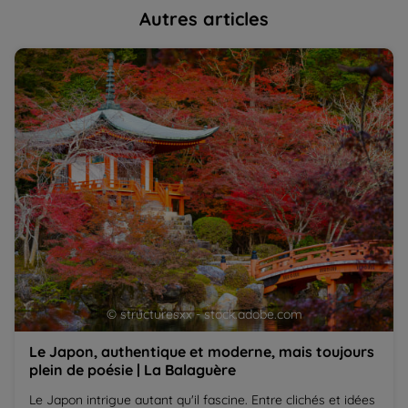
Autres articles
Le Japon, authentique et moderne, mais toujours plein
Co
de poésie | La Balaguère
D
© structuresxx - stock.adobe.com
Le Japon, authentique et moderne, mais toujours
plein de poésie | La Balaguère
Le Japon intrigue autant qu'il fascine. Entre clichés et idées