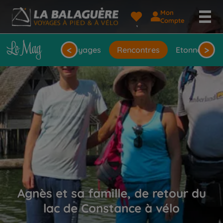
Mon
Compte
<
>
seils
Idées de voyages
Rencontres
Etonnantes 
Agnès et sa famille, de retour du
lac de Constance à vélo