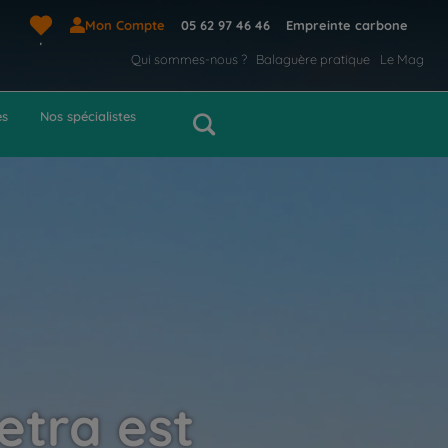
Mon Compte
05 62 97 46 46
Empreinte carbone
Qui sommes-nous ?
Balaguère pratique
Le Mag
es
Nos spécialistes
etra est