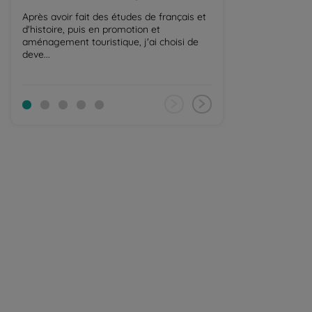
Après avoir fait des études de français et
Petra, couronnée
d'histoire, puis en promotion et
nouvelles mervei
aménagement touristique, j'ai choisi de
est le site tourist
deve...