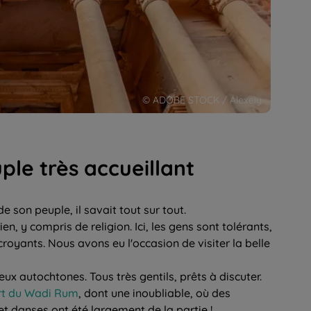
© ADOBE STOCK / Alexeiy
ple très accueillant
e son peuple, il savait tout sur tout.
ien, y compris de religion. Ici, les gens sont tolérants,
croyants. Nous avons eu l'occasion de visiter la belle
ux autochtones. Tous très gentils, prêts à discuter.
rt du Wadi Rum
, dont une inoubliable, où des
 et danses ont été largement de la partie !