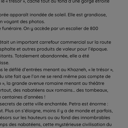
le « trésor », caché tout au fond d’une gorge étroite
orée apparaît inondée de soleil. Elle est grandiose,
 en voyant des photos.
funéraire. On y accède par un escalier de 800
était un important carrefour commercial sur la route
asphalte et autres produits de valeur pour l’époque.
itants. Totalement abandonnée, elle a été
isse.
s le défilé d’entrées menant au Khazneh, « le trésor »,
du site fait que l’on ne se rend même pas compte de
o », la grande avenue romaine menant au théâtre
artout, des nabatéens aux romains... des tombeaux,
e centaines d’années !
secrets de cette ville enchantée. Petra est énorme :
t. Plus on s’éloigne, moins il y a de monde et parfois,
résors sur les hauteurs ou au fond des innombrables
mps des nabatéens, cette mystérieuse civilisation du