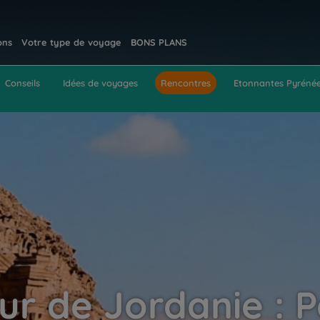
ons
Votre type de voyage
BONS PLANS
Conseils
Idées de voyages
Rencontres
Etonnantes Pyréné
ur de Jordanie : P