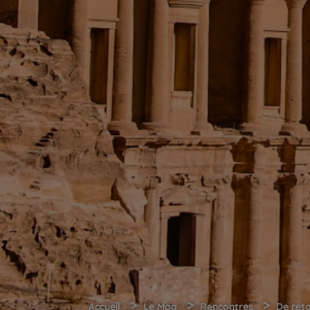
>
>
>
Accueil
Le Mag
Rencontres
De reto