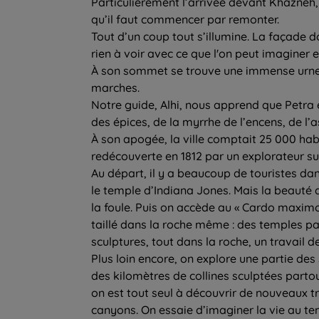
Particulièrement l’arrivée devant Khazneh, 
qu’il faut commencer par remonter.
Tout d’un coup tout s’illumine. La façade d
rien à voir avec ce que l'on peut imaginer
À son sommet se trouve une immense urne 
marches.
Notre guide, Alhi, nous apprend que Petra 
des épices, de la myrrhe de l’encens, de l’
À son apogée, la ville comptait 25 000 hab
redécouverte en 1812 par un explorateur su
Au départ, il y a beaucoup de touristes dan
le temple d’Indiana Jones. Mais la beauté 
la foule. Puis on accède au « Cardo maxim
taillé dans la roche même : des temples p
sculptures, tout dans la roche, un travail d
Plus loin encore, on explore une partie des 
des kilomètres de collines sculptées partou
on est tout seul à découvrir de nouveaux t
canyons. On essaie d’imaginer la vie au te