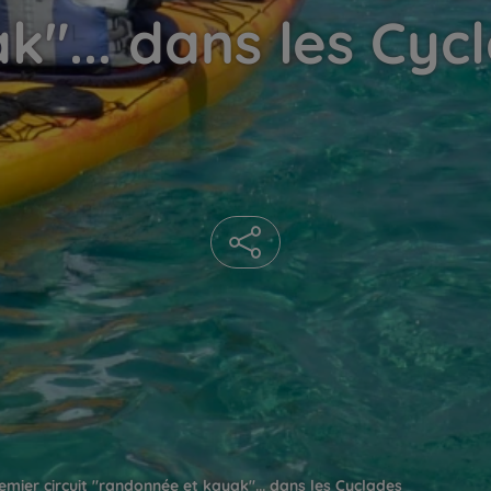
k"... dans les Cyc
mier circuit "randonnée et kayak"... dans les Cyclades