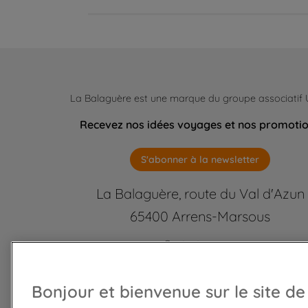
La Balaguère est une marque du groupe associatif
Recevez nos idées voyages et nos promoti
S'abonner à la newsletter
La Balaguère, route du Val d'Azun
65400 Arrens-Marsous
Contactez-nous
labalaguere@labalaguere.com
05 62 97 46 46 ou 01 85 23 92
Bonjour et bienvenue sur le site de