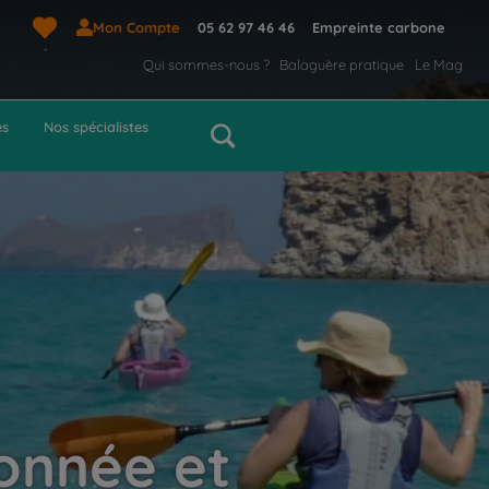
Mon Compte
05 62 97 46 46
Empreinte carbone
Qui sommes-nous ?
Balaguère pratique
Le Mag
es
Nos spécialistes
onnée et