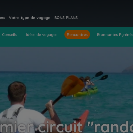
ons
Votre type de voyage
BONS PLANS
Conseils
Idées de voyages
Rencontres
Etonnantes Pyréné
mier circuit "rand