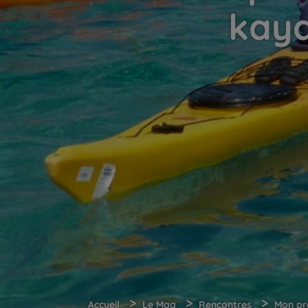
kaya
>
>
>
Accueil
Le Mag
Rencontres
Mon pre