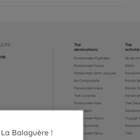
 UCPA
Top
Top
destinations
activité
ons
Randonnées Pyrénées
Ski de r
Randonnée France
Safari
Randonnée Saint-Jacques
Randonné
de Compostelle
Rando B
Randonnée Grèce
Rando Y
Trek Canaries
Rando en
Randonnée Italie
Trek Dése
Trek Népal
Randonné
Randonnée Maroc
Voyage à
Trek Mauritanie
Randonn
 55
 La Balaguère !
Randonnée Pérou
Trek