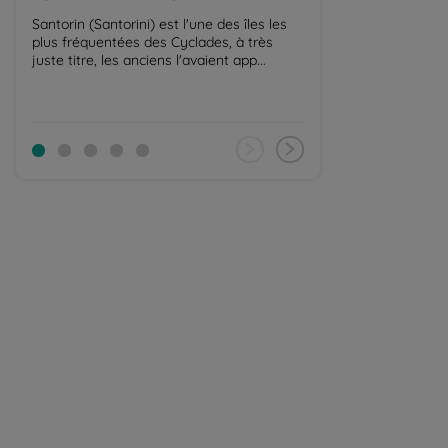
Santorin (Santorini) est l'une des îles les
En Grèce, la comb
plus fréquentées des Cyclades, à très
la montagne dan
juste titre, les anciens l'avaient app...
proche est extrao
Crè...