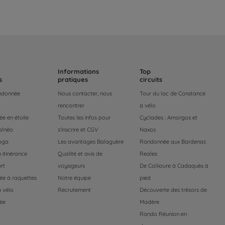
Informations
Top
s
pratiques
circuits
andonnée
Nous contacter, nous
Tour du lac de Constance
rencontrer
à vélo
e en étoile
Toutes les infos pour
Cyclades : Amorgos et
alnéo
s'inscrire et CGV
Naxos
oga
Les avantages Balaguère
Randonnée aux Bardenas
 itinérance
Qualité et avis de
Reales
rt
voyageurs
De Collioure à Cadaquès à
e à raquettes
Notre équipe
pied
 vélo
Recrutement
Découverte des trésors de
ée
Madère
Rando Réunion en