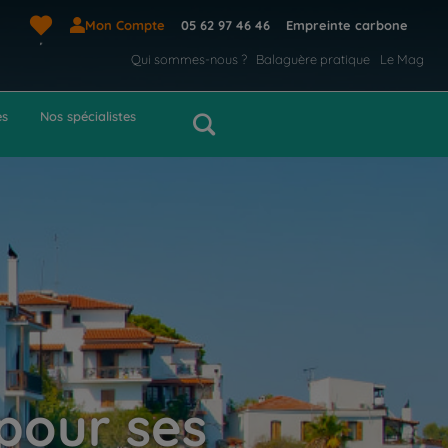
Mon Compte
05 62 97 46 46
Empreinte carbone
Qui sommes-nous ?
Balaguère pratique
Le Mag
es
Nos spécialistes
 pour ses