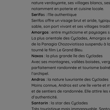
nature verdoyante, ses villages blancs, se
notamment en poterie et cuisine locale.
Serifo
s : l'île authentique
Serifos offre un visage brut et aride, typiq
sable, son port vivant et ses villages tradi
Amorgos
: entre mysticisme et paysages s
La plus orientale des Cyclades, Amorgos e
de la Panagia Chozoviotissa suspendu à la f
tourné le film Le Grand Bleu.
Naxos
: la plus grande île des Cyclades
Avec ses montagnes, vallées boisées, verg
parfaitement randonnée et tourisme balnéair
l’archipel.
Andros
: la nature luxuriante des Cyclades
Moins connue, Andros est une île verte et mo
et de sentiers de randonnée. Elle attire l
d’authenticité.
Santorin
: la star des Cyclades
Très touristique mais immanquable, Santor