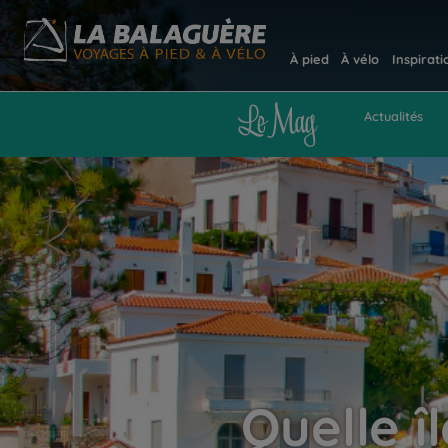
À pied
À vélo
Inspirati
Actualités
Quelle î