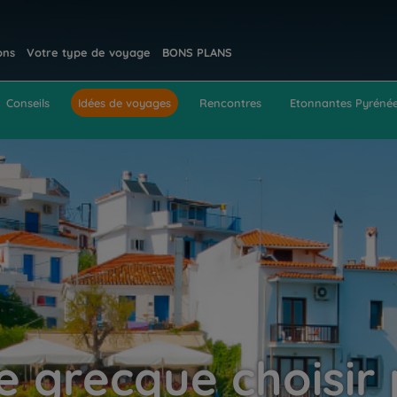
ons
Votre type de voyage
BONS PLANS
Conseils
Idées de voyages
Rencontres
Etonnantes Pyréné
le grecque choisir