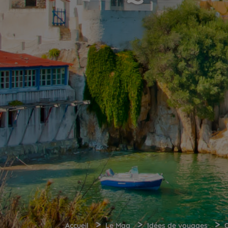
>
>
>
Accueil
Le Mag
Idées de voyages
Q