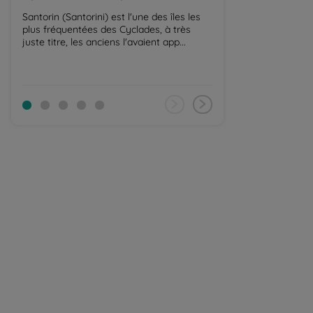
Santorin (Santorini) est l'une des îles les
En Grèce, la comb
plus fréquentées des Cyclades, à très
la montagne dan
juste titre, les anciens l'avaient app...
proche est extrao
Crè...