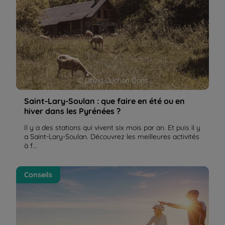
© David Duchon Doris
Saint-Lary-Soulan : que faire en été ou en
hiver dans les Pyrénées ?
Il y a des stations qui vivent six mois par an. Et puis il y
a Saint-Lary-Soulan. Découvrez les meilleures activités
à f...
Bien choisir son vélo / VTT | La Balaguère
Conseils