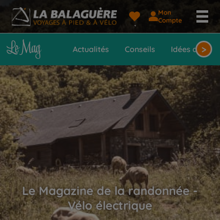
Mon
Compte
>
Actualités
Conseils
Idées de voy
Le Magazine de la randonnée -
Vélo électrique