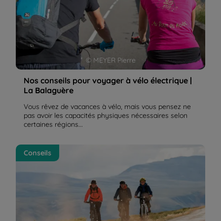
© MEYER Pierre
Nos conseils pour voyager à vélo électrique |
La Balaguère
Vous rêvez de vacances à vélo, mais vous pensez ne
pas avoir les capacités physiques nécessaires selon
certaines régions...
Vélo électrique : c'est quoi ? | La Balaguère
Conseils