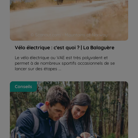
© Scanout.com - Mountains of Norway
Vélo électrique : c'est quoi ? | La Balaguère
Le vélo électrique ou VAE est très polyvalent et
permet à de nombreux sportifs occasionnels de se
lancer sur des étapes ...
Comment utiliser un GPS de randonnée ? | La
Conseils
Balaguère