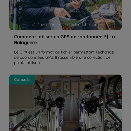
© David Pereiras - stock.adobe.com
Comment utiliser un GPS de randonnée ? | La
Balaguère
Le GPX est un format de fichier permettant l'échange
de coordonnées GPS. Il rassemble une collection de
points utilisabl...
Prendre le train avec son vélo | La Balaguère
Conseils