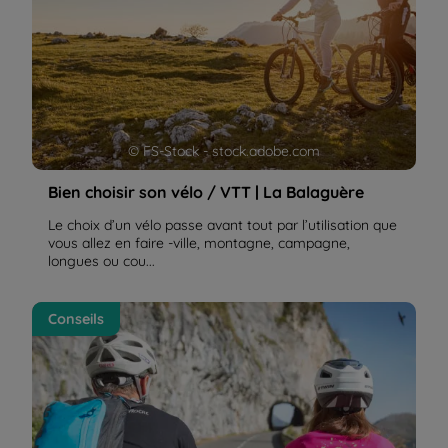
© FS-Stock - stock.adobe.com
Bien choisir son vélo / VTT | La Balaguère
Le choix d’un vélo passe avant tout par l’utilisation que
vous allez en faire -ville, montagne, campagne,
longues ou cou...
Nos conseils pour voyager à vélo électrique | La
Conseils
Balaguère