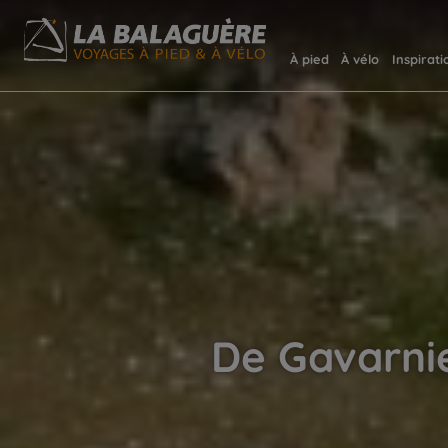
À pied
À vélo
Inspirati
De Gavarnie