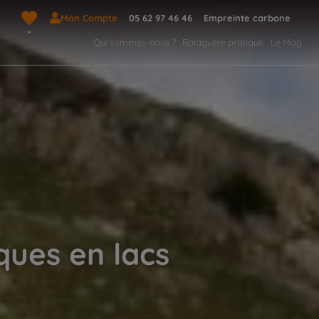
Mon Compte
05 62 97 46 46
Empreinte carbone
Qui sommes-nous ?
Balaguère pratique
Le Mag
ques en lacs