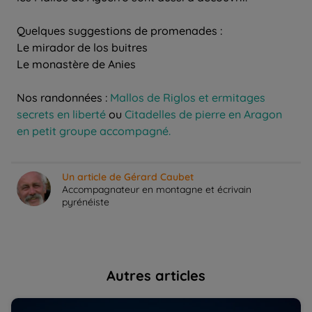
Quelques suggestions de promenades :
Le mirador de los buitres
Le monastère de Anies
Nos randonnées :
Mallos de Riglos et ermitages
secrets en liberté
ou
Citadelles de pierre en Aragon
en petit groupe accompagné.
Un article de Gérard Caubet
Accompagnateur en montagne et écrivain
pyrénéiste
Autres articles
Où voir l'éclipse d'août 2026 ? Les meilleurs endroits
Un