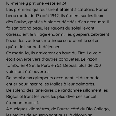
lui-même y prit une veste en 34.
Les premiers qui réussirent étaient 3 catalans. Par un
beau matin du 17 août 1942, ils étaient sur les lieux
dès l’aube, gonflés à bloc et décidés d’en découdre. Il
faisait grand beau, les rayons du soleil levant
caressaient le village endormi, les guêpiers zébraient
l’azur, les vautours matinaux scrutaient le sol en
quête de leur petit déjeuner.
Ce matin-là, ils arrivèrent en haut du Firé. La voie
était ouverte vers d’autres conquêtes. Le Pizon
tomba en 46 et le Puro en 53. Depuis, plus de 200
voies ont été ouvertes
De nombreux grimpeurs accourent ici du monde
entier pour inscrire les Mallos à leur palmarès.
De splendides itinéraires de randonnée sillonnent les
Riglos offrant les vues les plus diverses sur cet
étonnant massif.
À quelques kilomètres, de l’autre côté du Rio Gallego,
les Mallos de Aguerro sont aussi à découvrir.