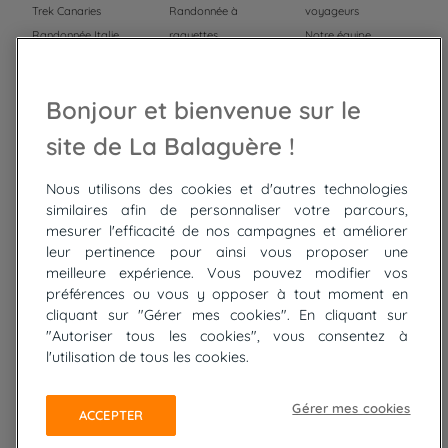
Trek Canaries
Randonnée à
voyageurs
Randonnée Italie
raquettes
Notre équipe
Trek Népal
Voyage à vélo
Recrutement
Randonnée Maroc
Randonnée
Bonjour et bienvenue sur le
Trek Mauritanie
Trek
Randonnée Pérou
site de La Balaguère !
Nous utilisons des cookies et d'autres technologies
Top
circuits
similaires afin de personnaliser votre parcours,
mesurer l'efficacité de nos campagnes et améliorer
Tour du lac de Constance à vélo
leur pertinence pour ainsi vous proposer une
Cyclades : Amorgos et Naxos
meilleure expérience. Vous pouvez modifier vos
Randonnée aux Bardenas Reales
préférences ou vous y opposer à tout moment en
De Collioure à Cadaquès à pied
cliquant sur "Gérer mes cookies". En cliquant sur
Découverte des trésors de Madère
"Autoriser tous les cookies", vous consentez à
Rando Réunion en douceur
l'utilisation de tous les cookies.
Raquettes balnéo, Néouvielle Gavarnie
Trek sur Tenerife
Gérer mes cookies
ACCEPTER