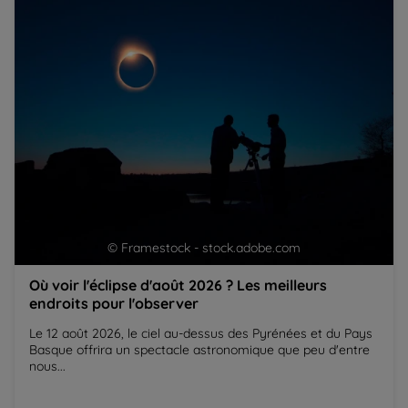
pour l'observer
de
© Framestock - stock.adobe.com
Où voir l'éclipse d'août 2026 ? Les meilleurs
endroits pour l'observer
Le 12 août 2026, le ciel au-dessus des Pyrénées et du Pays
Basque offrira un spectacle astronomique que peu d'entre
nous...