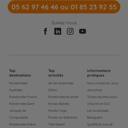
05 62 97 46 46 ou 01 85 23 92 55
Suivez-nous
Top
Top
Informations
destinations
activités
pratiques
Randonnées
Ski de randonnée
Nous contacter, nous
Pyrénées
Safari
rencontrer
Randonnée France
Randonnée en étoile
Toutes les infos pour
Randonnée Saint-
Rando Balnéo
s'inscrire et CGV
Jacques de
Rando Yoga
Les avantages
Compostelle
Rando en itinérance
Balaguère
Randonnée Grèce
Trek Désert
Qualité et avis de