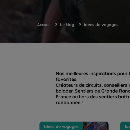
>
>
Accueil
Le Mag
Idées de voyages
Nos meilleures inspirations pour 
favorites.
Créateurs de circuits, conseiller
balader. Sentiers de Grande Rand
France ou hors des sentiers battus
randonnée !
La Via de la Plata en Espagne,
Mon 
Idées de voyages
Id