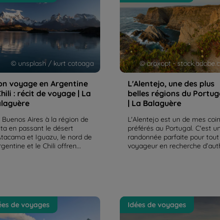
t de voyage | La Balaguère
régions du Portugal | La
Balaguère
© unsplash / kurt cotoaga
© aroxopt - stock.adobe
n voyage en Argentine
L'Alentejo, une des plus
Chili : récit de voyage | La
belles régions du Portug
laguère
| La Balaguère
 Buenos Aires à la région de
L'Alentejo est un de mes coi
lta en passant le désert
préférés au Portugal. C'est u
Atacama et Iguazu, le nord de
randonnée parfaite pour tout
rgentine et le Chili offren...
voyageur en recherche d’auth
stoire du Machu Picchu,
Les Bardenas Reales : un
ées de voyages
Idées de voyages
tuaire historique Inca au
mélange inextricable de