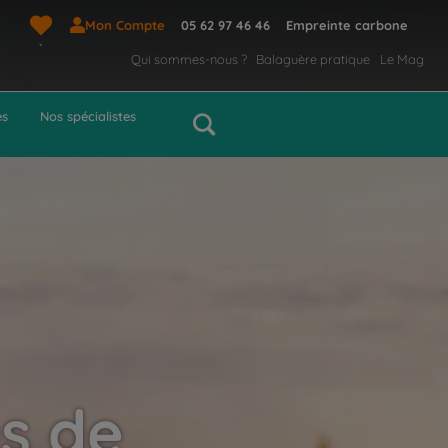
Mon Compte
05 62 97 46 46
Empreinte carbone
Qui sommes-nous ?
Balaguère pratique
Le Mag
es
Nos spécialistes
es de