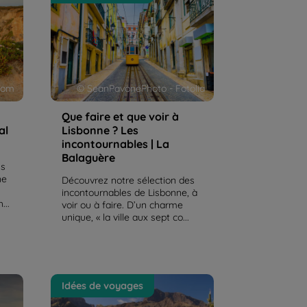
? Les incontournables | La
Balaguère
.com
© SeanPavonePhoto - Fotolia
Que faire et que voir à
al
Lisbonne ? Les
incontournables | La
Balaguère
ns
ne
Découvrez notre sélection des
incontournables de Lisbonne, à
...
voir ou à faire. D’un charme
unique, « la ville aux sept co...
Mon voyage en liberté au Cap-
Idées de voyages
Vert, le récit d'un trek de 15 jours