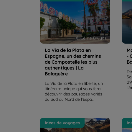
un des chemins de Compostelle
réci
les plus authentiques | La
Balaguère
© Céline Bruyas
La Via de la Plata en
Mo
Espagne, un des chemins
- 
de Compostelle les plus
Ba
authentiques | La
De
Balaguère
Sa
d’
La Via de la Plata en liberté, un
l’A
itinéraire unique qui vous fera
découvrir des paysages variés
du Sud au Nord de l’Espa...
Les différentes Cordillères du
L'hi
Idées de voyages
Id
Pérou | La Balaguère
sanc