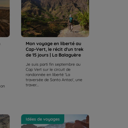
iefs
| La Balaguère
© GUIX Olivier
n
Mon voyage en liberté au
Cap-Vert, le récit d'un trek
de 15 jours | La Balaguère
Je suis parti fin septembre au
Cap Vert sur le circuit de
randonnée en liberté 'La
traversée de Santo Antao', une
traver...
ion
 de
Mon avis sur le Kirghizistan, un
Idées de voyages
voyage à couper le souffle | La