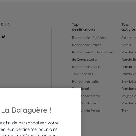
 UCPA
Top
Top
destinations
activité
ons
Randonnées Pyrénées
Ski de r
Randonnée France
Safari
Randonnée Saint-Jacques
Randonné
de Compostelle
Rando B
Randonnée Grèce
Rando Y
Trek Canaries
Rando en
Randonnée Italie
Trek Dése
Trek Népal
Randonné
Randonnée Maroc
Voyage à
Trek Mauritanie
Randonn
 55
 La Balaguère !
Randonnée Pérou
Trek
es afin de personnaliser votre
er leur pertinence pour ainsi
fier vos préférences ou vous