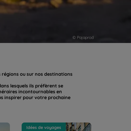
© Pajaprod
s régions ou sur nos destinations
ans lesquels ils préfèrent se
néraires incontournables en
ous inspirer pour votre prochaine
les
Que faire et que voir à Lisbonne
Idées de voyages