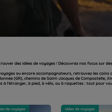
trouver des idées de voyages ! Découvrez nos focus sur de
s voyages ou encore accompagnateurs, retrouvez les coins d
onnée (GR), chemins de Saint-Jacques de Compostelle, iti
 à l'étranger, à pied, à vélo, ou à raquettes : tout pour v
voyage en Argentine - Chili :
L'Alentejo, une des plus bel
ées de voyages
Idées de voyages