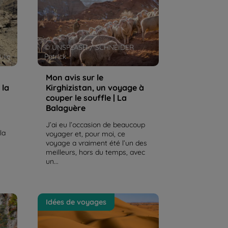
Balaguère
© UNSPLASH / SCHNEIDER
lie
Patrick
Mon avis sur le
 la
Kirghizistan, un voyage à
couper le souffle | La
Balaguère
J’ai eu l’occasion de beaucoup
la
voyager et, pour moi, ce
voyage a vraiment été l’un des
meilleurs, hors du temps, avec
un...
t la
Les régions du Maroc : où aller
Idées de voyages
nnée
en randonnée ? | La Balaguère