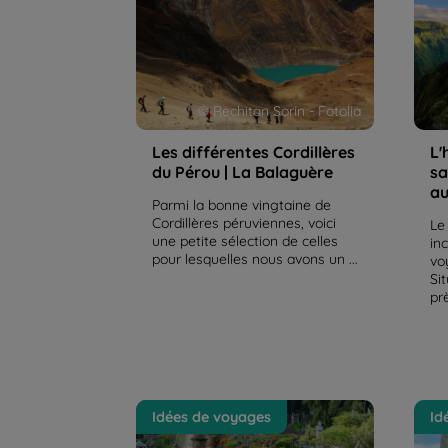
Péro
© Rechitan Sorin - Fotolia
Les différentes Cordillères
L'
du Pérou | La Balaguère
sa
au
Parmi la bonne vingtaine de
Cordillères péruviennes, voici
Le
une petite sélection de celles
in
pour lesquelles nous avons un ...
vo
Si
prè
Que faire et que voir à Bali ? Les
L'Ou
Idées de voyages
Id
8 incontournables de l'île | La
extr