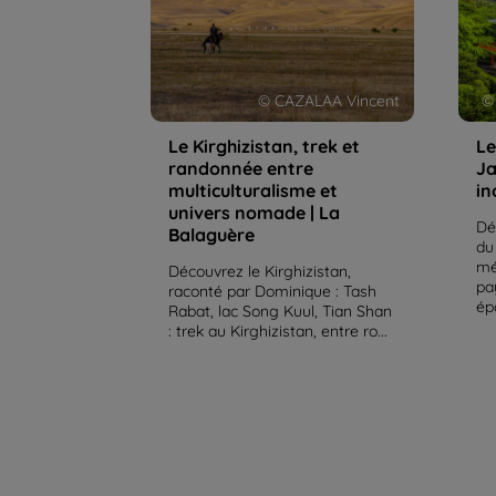
nomade | La Balaguère
© CAZALAA Vincent
©
Le Kirghizistan, trek et
Le
randonnée entre
Ja
multiculturalisme et
in
univers nomade | La
Dé
Balaguère
du
mé
Découvrez le Kirghizistan,
pa
raconté par Dominique : Tash
ép
Rabat, lac Song Kuul, Tian Shan
: trek au Kirghizistan, entre ro...