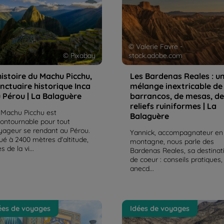
u | La Balaguère
barrancos, de mesas, de rel
ruiniformes | La Balaguère
© Valerie Favre -
© Pixabay
stock.adobe.com
histoire du Machu Picchu,
Les Bardenas Reales : u
nctuaire historique Inca
mélange inextricable de
 Pérou | La Balaguère
barrancos, de mesas, de
reliefs ruiniformes | La
 Machu Picchu est
Balaguère
contournable pour tout
yageur se rendant au Pérou.
Yannick, accompagnateur en
tué à 2400 mètres d'altitude,
montagne, nous parle des
s de la vi...
Bardenas Reales, sa destinat
de coeur : conseils pratiques,
anecd...
zbékistan, une destination
L'Ouzbékistan, au carrefour
ées de voyages
Idées de voyages
aordinaire et passionnante |
la Route de la Soie | La