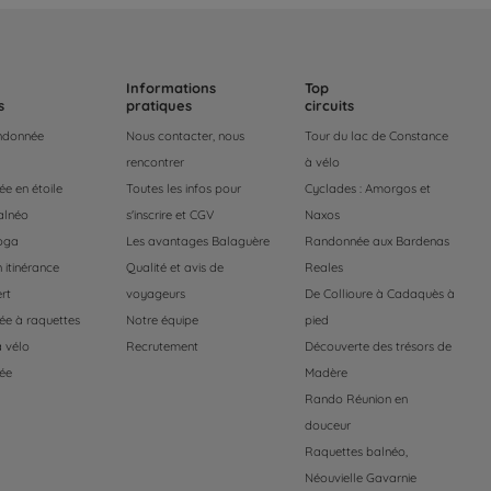
Informations
Top
s
pratiques
circuits
andonnée
Nous contacter, nous
Tour du lac de Constance
rencontrer
à vélo
e en étoile
Toutes les infos pour
Cyclades : Amorgos et
alnéo
s'inscrire et CGV
Naxos
oga
Les avantages Balaguère
Randonnée aux Bardenas
 itinérance
Qualité et avis de
Reales
rt
voyageurs
De Collioure à Cadaquès à
e à raquettes
Notre équipe
pied
 vélo
Recrutement
Découverte des trésors de
ée
Madère
Rando Réunion en
douceur
Raquettes balnéo,
Néouvielle Gavarnie