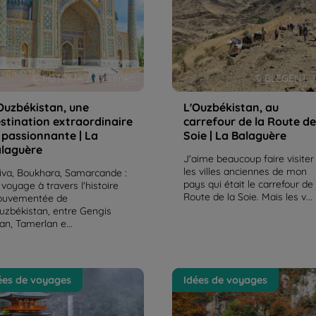
alaguère
Balaguère
© FOTOLIA / efesenko
© BLEGENT Ju
Ouzbékistan, une
L'Ouzbékistan, au
stination extraordinaire
carrefour de la Route de
 passionnante | La
Soie | La Balaguère
laguère
J'aime beaucoup faire visiter
les villes anciennes de mon
iva, Boukhara, Samarcande :
pays qui était le carrefour de 
 voyage à travers l'histoire
Route de la Soie. Mais les v...
uvementée de
Ouzbékistan, entre Gengis
an, Tamerlan e...
8 incontournables du
Pourquoi la Corée du Sud es
ées de voyages
Idées de voyages
n, pour un voyage
nouvelle destination rando
bliable
en Asie ? | La Balaguère