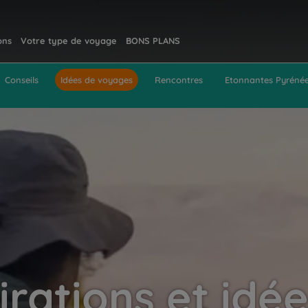
ons
Votre type de voyage
BONS PLANS
Conseils
Idées de voyages
Rencontres
Etonnantes Pyréné
irations et idé