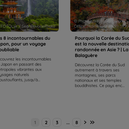
© Photo Korea - Gangwon
 FOTOLIA / SeanPavonePhoto
Office, Moment Studio
s 8 incontournables du
Pourquoi la Corée du Su
pon, pour un voyage
est la nouvelle destinati
oubliable
randonnée en Asie ? | La
Balaguère
couvrez les incontournables
 Japon en passant des
Découvrez la Corée du Sud
tropoles vibrantes aux
autrement à travers ses
ysages naturels
montagnes, ses parcs
oustouflants, jusqu'à...
nationaux et ses temples
bouddhistes. Ce pays enc...
1
2
3
...
8