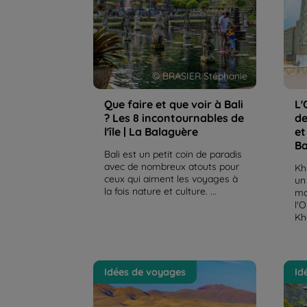
Balaguère
La B
© BRASIER Stéphanie
Que faire et que voir à Bali
L'
? Les 8 incontournables de
de
l'île | La Balaguère
et
Ba
Bali est un petit coin de paradis
avec de nombreux atouts pour
Kh
ceux qui aiment les voyages à
un
la fois nature et culture. ...
mo
l'
Kh
Le Kirghizistan, trek et
Les 
Idées de voyages
Id
randonnée entre
Japo
multiculturalisme et univers
inou