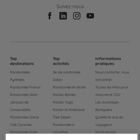
Suivez-nous
Top
Top
Informations
destinations
activités
pratiques
Randonnées
Ski de randonnée
Nous contacter, nous
Pyrénées
Safari
rencontrer
Randonnée France
Randonnée en étoile
Toutes les infos pour
Randonnée Saint-
Rando Balnéo
s'inscrire et CGV
Jacques de
Rando Yoga
Les avantages
Compostelle
Rando en itinérance
Balaguère
Randonnée Grèce
Trek Désert
Qualité et avis de
Trek Canaries
Randonnée à
voyageurs
Randonnée Italie
raquettes
Notre équipe
Trek Népal
Voyage à vélo
Recrutement