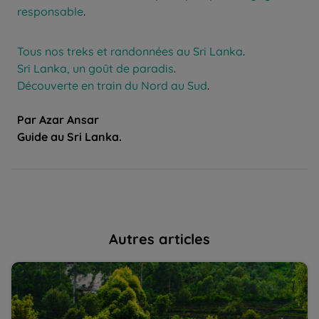
responsable
.
Tous nos treks et randonnées au Sri Lanka
.
Sri Lanka, un goût de paradis
.
Découverte en train du Nord au Sud
.
Par Azar Ansar
Guide au Sri Lanka.
Autres articles
Sri Lanka : une destination facile, un véritable paradis ! |
Co
La Balaguère
D