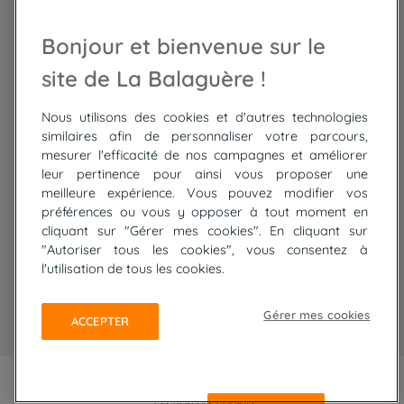
Randonnée Maroc
Randonnée
Bonjour et bienvenue sur le
Trek Mauritanie
Trek
Randonnée Pérou
site de La Balaguère !
Nous utilisons des cookies et d'autres technologies
Top
circuits
similaires afin de personnaliser votre parcours,
mesurer l'efficacité de nos campagnes et améliorer
Tour du lac de Constance à vélo
leur pertinence pour ainsi vous proposer une
Cyclades : Amorgos et Naxos
meilleure expérience. Vous pouvez modifier vos
Randonnée aux Bardenas Reales
préférences ou vous y opposer à tout moment en
De Collioure à Cadaquès à pied
cliquant sur "Gérer mes cookies". En cliquant sur
Découverte des trésors de Madère
"Autoriser tous les cookies", vous consentez à
Rando Réunion en douceur
l'utilisation de tous les cookies.
Raquettes balnéo, Néouvielle Gavarnie
Trek sur Tenerife
Gérer mes cookies
ACCEPTER
PLAN DU SITE
MENTIONS LÉGALES ET CGU
CONFIDENTIALITÉ