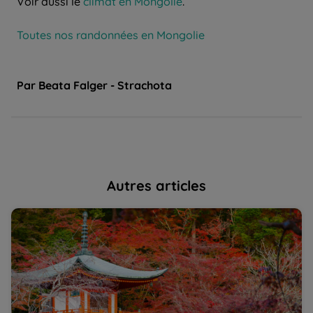
Voir aussi le
climat en Mongolie
.
Toutes nos randonnées en Mongolie
Par Beata Falger - Strachota
Autres articles
Le Japon, authentique et moderne, mais toujours plein
Vi
de poésie | La Balaguère
sa