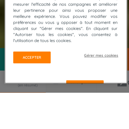
mesurer l'efficacité de nos campagnes et améliorer
leur pertinence pour ainsi vous proposer une
meilleure expérience. Vous pouvez modifier vos
préférences ou vous y opposer à tout moment en
cliquant sur "Gérer mes cookies". En cliquant sur
"Autoriser tous les cookies", vous consentez à
© LAGARDE Kevin
l'utilisation de tous les cookies.
Gérer mes cookies
ACCEPTER
REFUSER
LE VOYAGE EN RÉSUMÉ
Une randonnée itinérante entre France et
Espagne, de Troumouse à Ordesa en passant par