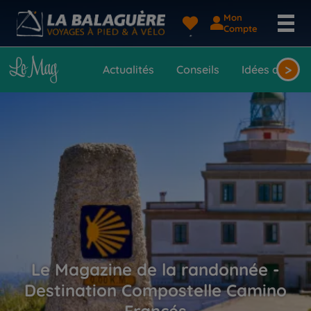
Mon
Compte
>
Actualités
Conseils
Idées de voy
Le Magazine de la randonnée -
Destination Compostelle Camino
Francés