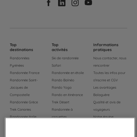
Top
Top
Informations
destinations
activités
pratiques
Randonnées
Ski de randonnée
Nous contacter, nous
Pyrénées
Safari
rencontrer
Randonnée France
Randonnée en étoile
Toutes les infos pour
Randonnée Saint-
Rando Balnéo
s'inscrire et CGV
Jacques de
Rando Yoga
Les avantages
Compostelle
Rando en itinérance
Balaguère
Randonnée Grèce
Trek Désert
Qualité et avis de
Trek Canaries
Randonnée à
voyageurs
Randonnée Italie
raquettes
Notre équipe
Trek Népal
Voyage à vélo
Recrutement
Randonnée Maroc
Randonnée