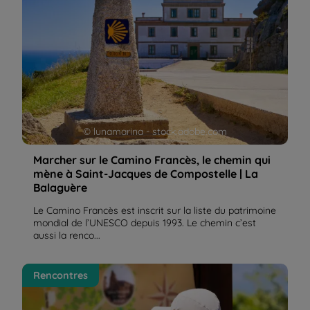
© lunamarina - stock.adobe.com
Marcher sur le Camino Francès, le chemin qui
mène à Saint-Jacques de Compostelle | La
Balaguère
Le Camino Francès est inscrit sur la liste du patrimoine
mondial de l’UNESCO depuis 1993. Le chemin c’est
aussi la renco...
Le Camino Francès raconté par Gilles : conseils,
Rencontres
incontournables, et anecdotes sur le Camino de
Santiago