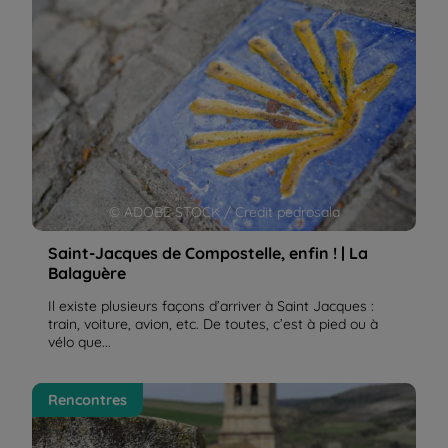
© ADOBE STOCK / Credit pedrosala
Saint-Jacques de Compostelle, enfin ! | La
Balaguère
Il existe plusieurs façons d’arriver à Saint Jacques :
train, voiture, avion, etc. De toutes, c’est à pied ou à
vélo que...
Didier, de retour de St-Jean-Pied-de-Port à
Rencontres
Santiago à vélo | La Balaguère