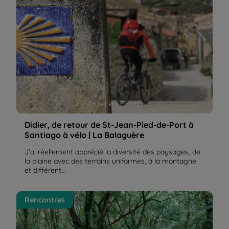
© alecki - Fotolia
Didier, de retour de St-Jean-Pied-de-Port à
Santiago à vélo | La Balaguère
J'ai réellement apprécié la diversité des paysages, de
la plaine avec des terrains uniformes, à la montagne
et différent...
Raymond, voyageur : Sarria – Santiago, un rêve qui
Rencontres
se réalise ! | La Balaguère