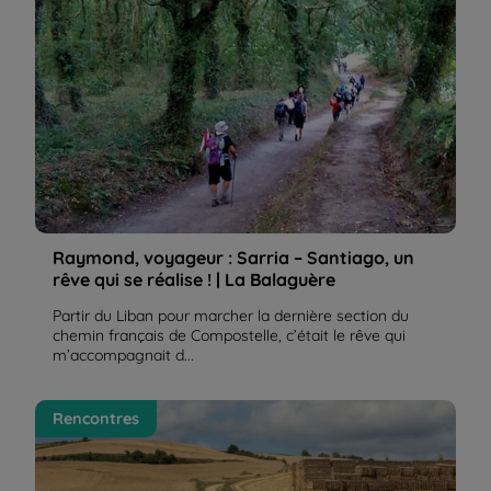
Raymond, voyageur : Sarria – Santiago, un
rêve qui se réalise ! | La Balaguère
Partir du Liban pour marcher la dernière section du
chemin français de Compostelle, c’était le rêve qui
m’accompagnait d...
Rencontre avec Jacques, voyageur de retour de
Rencontres
Compostelle à pied-bus | La Balaguère