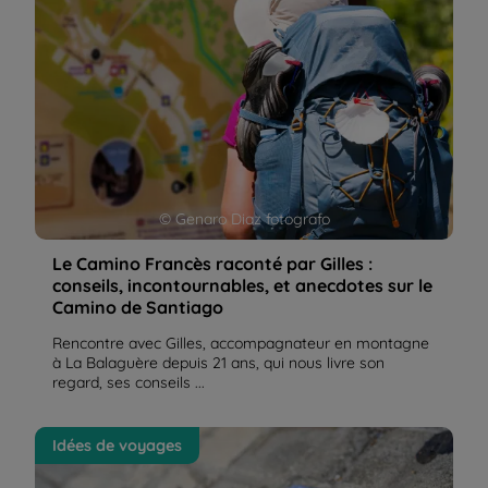
© Genaro Diaz fotografo
Le Camino Francès raconté par Gilles :
conseils, incontournables, et anecdotes sur le
Camino de Santiago
Rencontre avec Gilles, accompagnateur en montagne
à La Balaguère depuis 21 ans, qui nous livre son
regard, ses conseils ...
Saint-Jacques de Compostelle, enfin ! | La
Idées de voyages
Balaguère