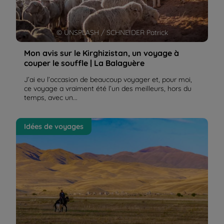
© UNSPLASH / SCHNEIDER Patrick
Mon avis sur le Kirghizistan, un voyage à
couper le souffle | La Balaguère
J’ai eu l’occasion de beaucoup voyager et, pour moi,
ce voyage a vraiment été l’un des meilleurs, hors du
temps, avec un...
Le Kirghizistan, trek et randonnée entre
Idées de voyages
multiculturalisme et univers nomade | La Balaguère