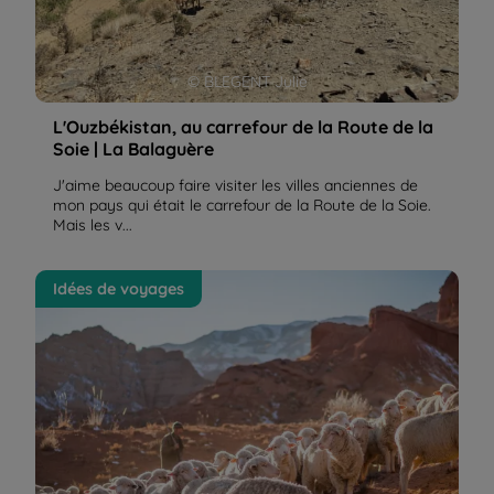
© BLEGENT Julie
L'Ouzbékistan, au carrefour de la Route de la
Soie | La Balaguère
J'aime beaucoup faire visiter les villes anciennes de
mon pays qui était le carrefour de la Route de la Soie.
Mais les v...
Mon avis sur le Kirghizistan, un voyage à couper le
Idées de voyages
souffle | La Balaguère