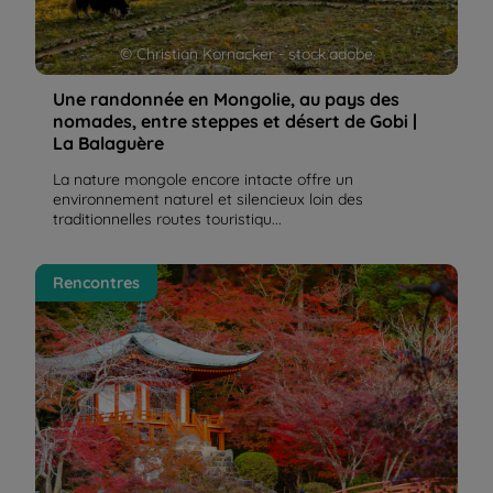
© Christian Kornacker - stock.adobe
Une randonnée en Mongolie, au pays des
nomades, entre steppes et désert de Gobi |
La Balaguère
La nature mongole encore intacte offre un
environnement naturel et silencieux loin des
traditionnelles routes touristiqu...
Randonnée au Japon : entre tradition et modernité,
Rencontres
récit de voyage | La Balaguère