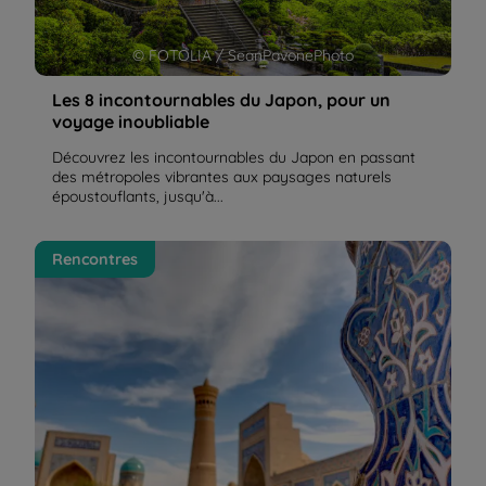
© FOTOLIA / SeanPavonePhoto
Les 8 incontournables du Japon, pour un
voyage inoubliable
Découvrez les incontournables du Japon en passant
des métropoles vibrantes aux paysages naturels
époustouflants, jusqu'à...
Véronique, de retour d'Ouzbékistan | La Balaguère
Rencontres