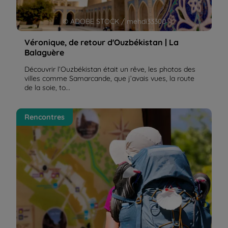
© ADOBE STOCK / mehdi33300
Véronique, de retour d'Ouzbékistan | La
Balaguère
Découvrir l’Ouzbékistan était un rêve, les photos des
villes comme Samarcande, que j’avais vues, la route
de la soie, to...
Le Camino Francès raconté par Gilles : conseils,
Rencontres
incontournables, et anecdotes sur le Camino de
Santiago