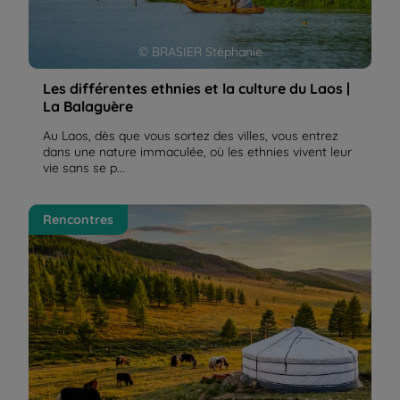
© BRASIER Stéphanie
Les différentes ethnies et la culture du Laos |
La Balaguère
Au Laos, dès que vous sortez des villes, vous entrez
dans une nature immaculée, où les ethnies vivent leur
vie sans se p...
Une randonnée en Mongolie, au pays des nomades,
Rencontres
entre steppes et désert de Gobi | La Balaguère