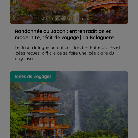
© structuresxx - stock.adobe.com
Randonnée au Japon : entre tradition et
modernité, récit de voyage | La Balaguère
Le Japon intrigue autant qu'il fascine. Entre clichés et
idées reçues, difficile de se faire une idée claire du
pays ava...
Les 8 incontournables du Japon, pour un voyage
Idées de voyages
inoubliable