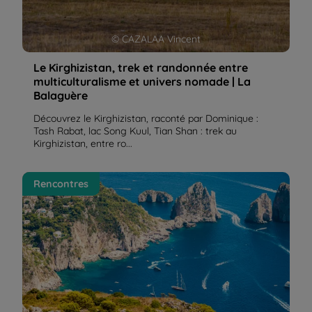
© CAZALAA Vincent
Le Kirghizistan, trek et randonnée entre
multiculturalisme et univers nomade | La
Balaguère
Découvrez le Kirghizistan, raconté par Dominique :
Tash Rabat, lac Song Kuul, Tian Shan : trek au
Kirghizistan, entre ro...
Italie – Naples et la Côte Amalfitaine, un spectacle
Rencontres
permanent ! | La Balaguère