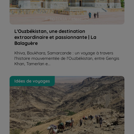
© FOTOLIA / efesenko
L'Ouzbékistan, une destination
extraordinaire et passionnante | La
Balaguère
Khiva, Boukhara, Samarcande : un voyage à travers
l'histoire mouvementée de l'Ouzbékistan, entre Gengis
Khan, Tamerlan e...
L'Ouzbékistan, au carrefour de la Route de la Soie |
Idées de voyages
La Balaguère