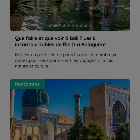
© BRASIER Stéphanie
Que faire et que voir à Bali ? Les 8
incontournables de l'île | La Balaguère
Bali est un petit coin de paradis avec de nombreux
atouts pour ceux qui aiment les voyages à la fois
nature et culture. ...
Ouzbékistan : rencontres, peuples et gastronomie,
Rencontres
récit de voyage | La Balaguère