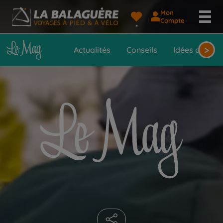
Mon
Le
Compte
Mag
>
Actualités
Conseils
Idées de voy