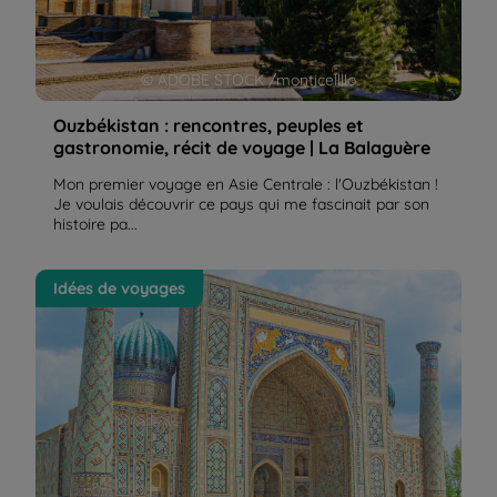
© ADOBE STOCK /monticellllo
Ouzbékistan : rencontres, peuples et
gastronomie, récit de voyage | La Balaguère
Mon premier voyage en Asie Centrale : l'Ouzbékistan !
Je voulais découvrir ce pays qui me fascinait par son
histoire pa...
L'Ouzbékistan, une destination extraordinaire et
Idées de voyages
passionnante | La Balaguère