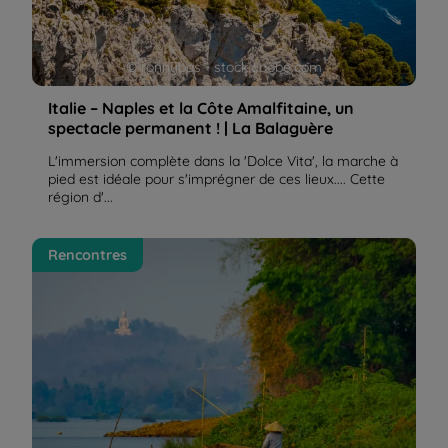
© ronnybas - stock.adobe.com
Italie – Naples et la Côte Amalfitaine, un
spectacle permanent ! | La Balaguère
L'immersion complète dans la 'Dolce Vita', la marche à
pied est idéale pour s'imprégner de ces lieux.... Cette
région d'...
Les différentes ethnies et la culture du Laos | La
Rencontres
Balaguère