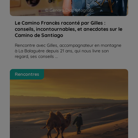
© Genaro Diaz fotografo
Le Camino Francès raconté par Gilles :
conseils, incontournables, et anecdotes sur le
Camino de Santiago
Rencontre avec Gilles, accompagnateur en montagne
à La Balaguère depuis 21 ans, qui nous livre son
regard, ses conseils ...
Les peuples nomades | La Balaguère
Rencontres