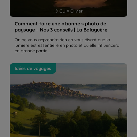
© GUIX Olivier
Comment faire une « bonne » photo de
paysage – Nos 3 conseils | La Balaguère
On ne vous apprendra rien en vous disant que la
lumière est essentielle en photo et qu'elle influencera
en grande partie...
Randonner vers les plus beaux villages perchés du
Idées de voyages
Tarn, de l'Aveyron et du Lot | La Balaguère