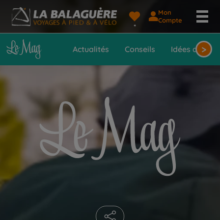
Mon
Le
Compte
Mag
>
Actualités
Conseils
Idées de voy