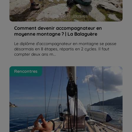
© SIERPINSKI Jacques
Comment devenir accompagnateur en
moyenne montagne ? | La Balaguère
Le diplôme d’accompagnateur en montagne se passe
désormais en 8 étapes, répartis en 2 cycles. Il faut
compter deux ans m...
La Grèce en voilier, une "aventure homérique" ! | La
Rencontres
Balaguère