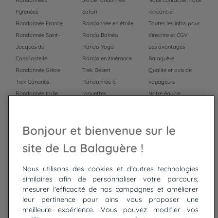
Pyrénées
Safari
rencontrer
Randonnée France
Randonnée en étoile
Toutes les infos pour
Randonnée Saint-
Rando Balnéo
s'inscrire et CGV
Jacques de
Rando Yoga
Les avantages
Compostelle
Rando en itinérance
Balaguère
Randonnée Grèce
Trek Désert
Qualité et avis de
Trek Canaries
Randonnée à
voyageurs
Randonnée Italie
raquettes
Notre équipe
Trek Népal
Voyage à vélo
Recrutement
Randonnée Maroc
Randonnée
Bonjour et bienvenue sur le
Trek Mauritanie
Trek
Randonnée Pérou
site de La Balaguère !
Nous utilisons des cookies et d'autres technologies
Top
circuits
similaires afin de personnaliser votre parcours,
mesurer l'efficacité de nos campagnes et améliorer
Tour du lac de Constance à vélo
leur pertinence pour ainsi vous proposer une
Cyclades : Amorgos et Naxos
meilleure expérience. Vous pouvez modifier vos
Randonnée aux Bardenas Reales