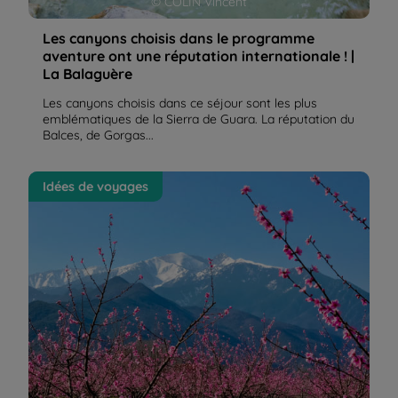
© COLIN Vincent
Les canyons choisis dans le programme
aventure ont une réputation internationale ! |
La Balaguère
Les canyons choisis dans ce séjour sont les plus
emblématiques de la Sierra de Guara. La réputation du
Balces, de Gorgas...
Le Canigou, un des sommets les plus connus des
Idées de voyages
Pyrénées | La Balaguère