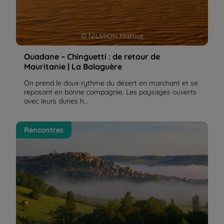
© NILSSON Mattias
Ouadane – Chinguetti : de retour de
Mauritanie | La Balaguère
On prend le doux rythme du désert en marchant et se
reposant en bonne compagnie. Les paysages ouverts
avec leurs dunes h...
Ma découverte des Bastides Albigeoises | La
Rencontres
Balaguère