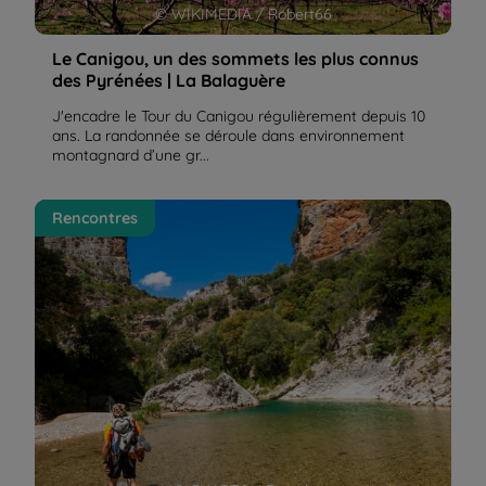
© WIKIMEDIA / Robert66
Le Canigou, un des sommets les plus connus
des Pyrénées | La Balaguère
J'encadre le Tour du Canigou régulièrement depuis 10
ans. La randonnée se déroule dans environnement
montagnard d’une gr...
Mes circuits de randonnée favoris dans les
Rencontres
Pyrénées | La Balaguère