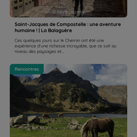
© Kévin Lagarde
Saint-Jacques de Compostelle : une aventure
humaine ! | La Balaguère
Ces quelques jours sur le Chemin ont été une
expérience d’une richesse incroyable, que ce soit au
niveau des paysages et...
Le Luchonnais, au pied des plus hautes montagnes
Rencontres
pyrénéennes | La Balaguère