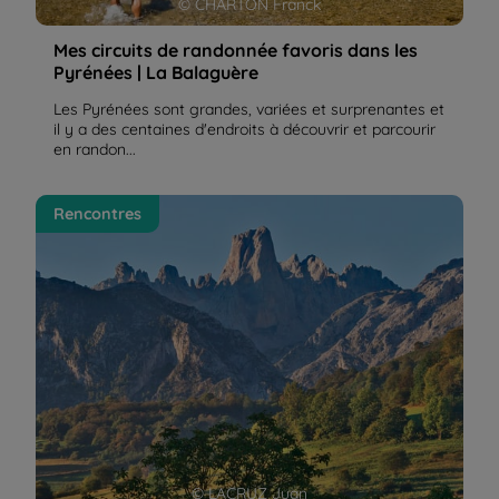
© CHARTON Franck
Mes circuits de randonnée favoris dans les
Pyrénées | La Balaguère
Les Pyrénées sont grandes, variées et surprenantes et
il y a des centaines d'endroits à découvrir et parcourir
en randon...
Ma première rencontre avec les Picos de Europa |
Rencontres
La Balaguère
© LACRUZ Juan