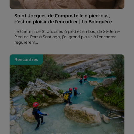
Saint Jacques de Compostelle à pied-bus,
c'est un plaisir de l'encadrer | La Balaguère
Le Chemin de St Jacques à pied et en bus, de St-Jean-
Pied-de-Port à Santiago, j'ai grand plaisir à l'encadrer
régulièrem...
Les canyons choisis dans le programme aventure
Rencontres
ont une réputation internationale ! | La Balaguère