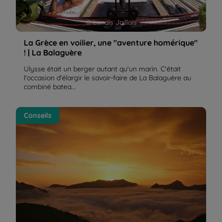
© Lonaïs Jaillais
La Grèce en voilier, une "aventure homérique"
! | La Balaguère
Ulysse était un berger autant qu'un marin. C'était
l'occasion d'élargir le savoir-faire de La Balaguère au
combiné batea...
Comment faire une « bonne » photo de paysage –
Conseils
Nos 3 conseils | La Balaguère