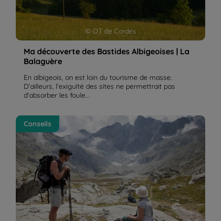
© OT de Cordes
Ma découverte des Bastides Albigeoises | La
Balaguère
En albigeois, on est loin du tourisme de masse.
D’ailleurs, l’exiguïté des sites ne permettrait pas
d’absorber les foule...
Comment devenir accompagnateur en moyenne
Conseils
montagne ? | La Balaguère