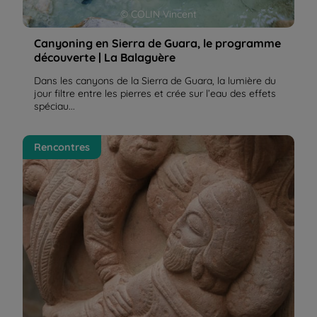
© COLIN Vincent
Canyoning en Sierra de Guara, le programme
découverte | La Balaguère
Dans les canyons de la Sierra de Guara, la lumière du
jour filtre entre les pierres et crée sur l’eau des effets
spéciau...
Saint Jacques de Compostelle à pied-bus, c'est un
Rencontres
plaisir de l'encadrer | La Balaguère