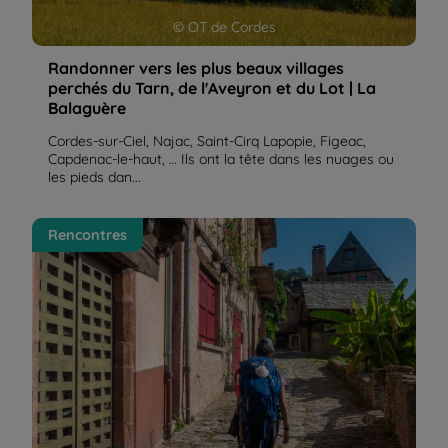
© OT de Cordes
Randonner vers les plus beaux villages
perchés du Tarn, de l'Aveyron et du Lot | La
Balaguère
Cordes-sur-Ciel, Najac, Saint-Cirq Lapopie, Figeac,
Capdenac-le-haut, … Ils ont la tête dans les nuages ou
les pieds dan...
Saint-Jacques de Compostelle : une aventure
Rencontres
humaine ! | La Balaguère