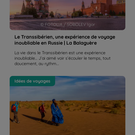
© FOTOLIA / SOBOLEV Igor
Le Transsibérien, une expérience de voyage
inoubliable en Russie | La Balaguère
La vie dans le Transsibérien est une expérience
inoubliable… J’ai aimé voir s’écouler le temps, tout
doucement, au rythm...
Ouadane – Chinguetti : de retour de Mauritanie | La
Idées de voyages
Balaguère