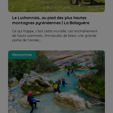
© BLEGENT Julie
Le Luchonnais, au pied des plus hautes
montagnes pyrénéennes | La Balaguère
Ce qui frappe, c’est cette muraille, cet enchaînement
de hauts sommets, immaculés de blanc une grande
partie de l’année,...
Canyoning en Sierra de Guara, le programme
Rencontres
découverte | La Balaguère