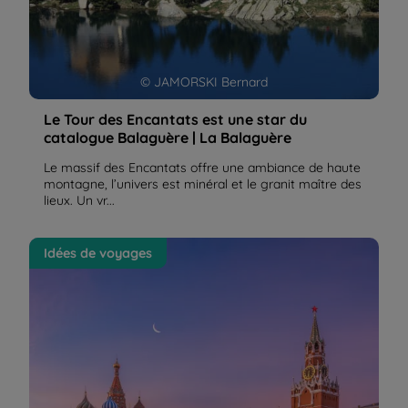
© JAMORSKI Bernard
Le Tour des Encantats est une star du
catalogue Balaguère | La Balaguère
Le massif des Encantats offre une ambiance de haute
montagne, l’univers est minéral et le granit maître des
lieux. Un vr...
Le Transsibérien, une expérience de voyage
Idées de voyages
inoubliable en Russie | La Balaguère