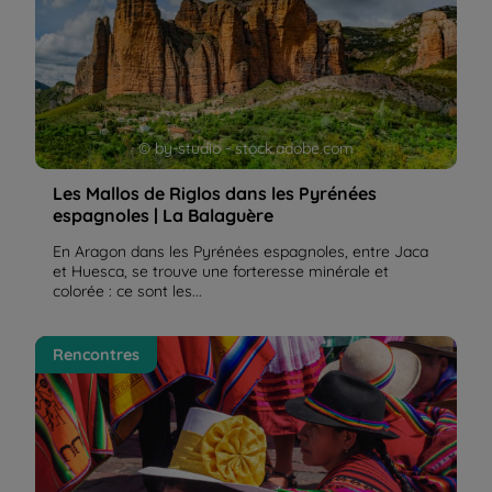
© by-studio - stock.adobe.com
Les Mallos de Riglos dans les Pyrénées
espagnoles | La Balaguère
En Aragon dans les Pyrénées espagnoles, entre Jaca
et Huesca, se trouve une forteresse minérale et
colorée : ce sont les...
Immersion dans la culture Inca | La Balaguère
Rencontres