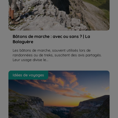
© GUIX Olivier
Bâtons de marche : avec ou sans ? | La
Balaguère
Les bâtons de marche, souvent utilisés lors de
randonnées ou de treks, suscitent des avis partagés.
Leur usage divise le...
"De Gavarnie à Ordesa" est une valeur sûre de La
Idées de voyages
Balaguère | La Balaguère