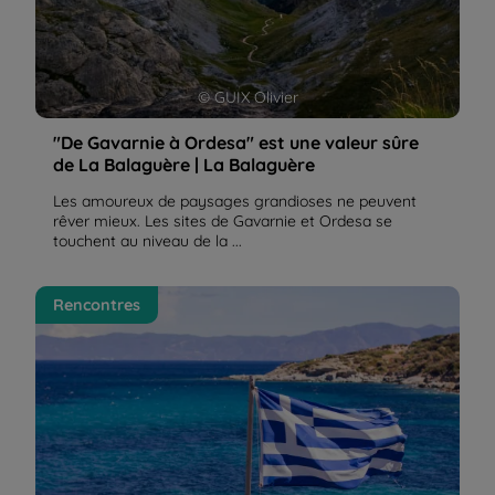
© GUIX Olivier
"De Gavarnie à Ordesa" est une valeur sûre
de La Balaguère | La Balaguère
Les amoureux de paysages grandioses ne peuvent
rêver mieux. Les sites de Gavarnie et Ordesa se
touchent au niveau de la ...
La fête de pâque orthodoxe en Grèce | La
Rencontres
Balaguère