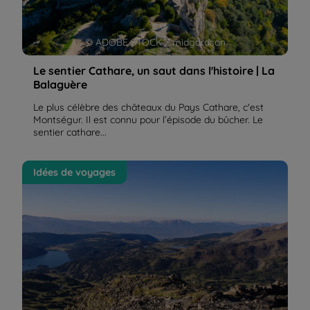
© ADOBE STOCK / midgardson
Le sentier Cathare, un saut dans l'histoire | La
Balaguère
Le plus célèbre des châteaux du Pays Cathare, c'est
Montségur. Il est connu pour l’épisode du bûcher. Le
sentier cathare...
Le massif du Carlit, un terrain idéal pour la
Idées de voyages
randonnée | La Balaguère