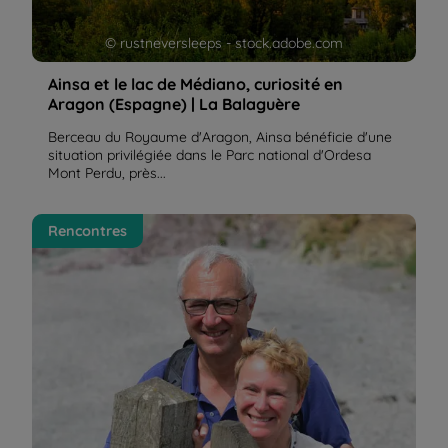
© rustneversleeps - stock.adobe.com
Ainsa et le lac de Médiano, curiosité en
Aragon (Espagne) | La Balaguère
Berceau du Royaume d'Aragon, Ainsa bénéficie d'une
situation privilégiée dans le Parc national d'Ordesa
Mont Perdu, près...
Dominique et Luc, voyageurs de retour de "tour de
Rencontres
l'Ossau en liberté dans les Pyrénées" | La Balaguère