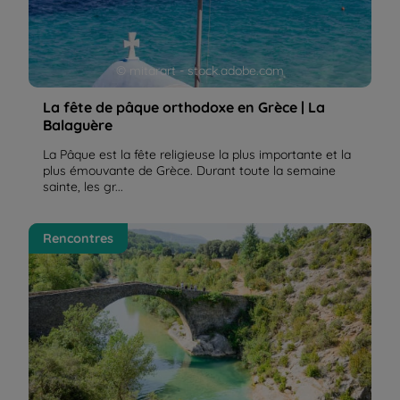
© mitarart - stock.adobe.com
La fête de pâque orthodoxe en Grèce | La
Balaguère
La Pâque est la fête religieuse la plus importante et la
plus émouvante de Grèce. Durant toute la semaine
sainte, les gr...
Les sentiers de la Sierra de Guara en liberté, un pur
Rencontres
bonheur ! | La Balaguère