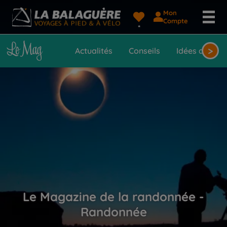
Mon
Compte
>
Actualités
Conseils
Idées de voy
Le Magazine de la randonnée -
Randonnée