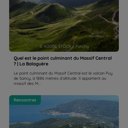
© ADOBE STOCK / Ponchy
Quel est le point culminant du Massif Central
? | La Balaguère
Le point culminant du Massif Central est le volcan Puy
de Sancy, à 1886 mètres d’altitude. Il appartient au
massif des M...
Christian, voyageur de retour de Collioure -
Rencontres
Cadaquès | La Balaguère