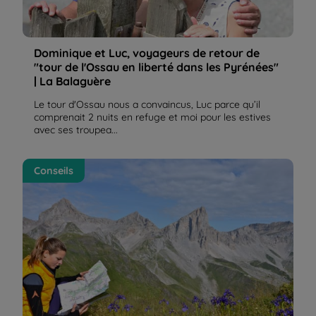
Dominique et Luc, voyageurs de retour de
"tour de l'Ossau en liberté dans les Pyrénées"
| La Balaguère
Le tour d'Ossau nous a convaincus, Luc parce qu’il
comprenait 2 nuits en refuge et moi pour les estives
avec ses troupea...
Le métier d’accompagnateur en montagne | La
Conseils
Balaguère