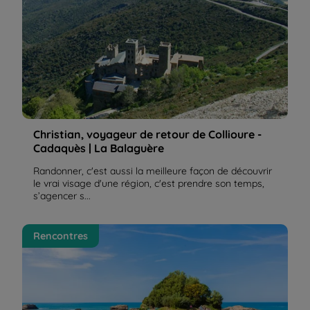
Christian, voyageur de retour de Collioure -
Cadaquès | La Balaguère
Randonner, c'est aussi la meilleure façon de découvrir
le vrai visage d'une région, c'est prendre son temps,
s’agencer s...
La Côte Basque, entre randonnées et gastronomie !
Rencontres
| La Balaguère