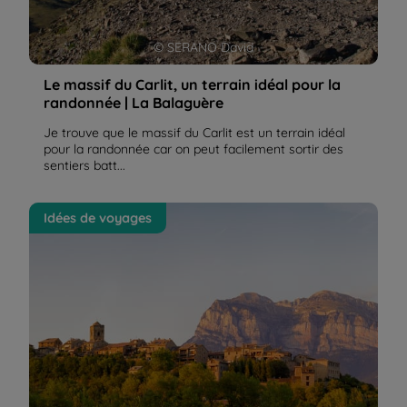
© SERANO David
Le massif du Carlit, un terrain idéal pour la
randonnée | La Balaguère
Je trouve que le massif du Carlit est un terrain idéal
pour la randonnée car on peut facilement sortir des
sentiers batt...
Ainsa et le lac de Médiano, curiosité en Aragon
Idées de voyages
(Espagne) | La Balaguère