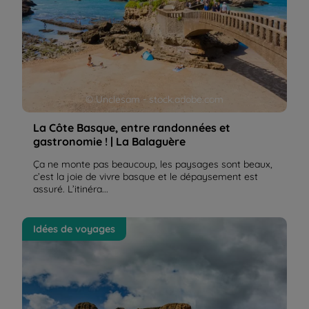
© Unclesam - stock.adobe.com
La Côte Basque, entre randonnées et
gastronomie ! | La Balaguère
Ça ne monte pas beaucoup, les paysages sont beaux,
c’est la joie de vivre basque et le dépaysement est
assuré. L’itinéra...
Les Mallos de Riglos dans les Pyrénées espagnoles
Idées de voyages
| La Balaguère