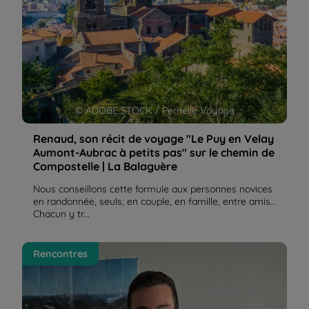
© ADOBE STOCK / Pernelle Voyage
Renaud, son récit de voyage "Le Puy en Velay
Aumont-Aubrac à petits pas" sur le chemin de
Compostelle | La Balaguère
Nous conseillons cette formule aux personnes novices
en randonnée, seuls, en couple, en famille, entre amis…
Chacun y tr...
Les Îles Canaries, archipel de diversité et de
Rencontres
contrastes