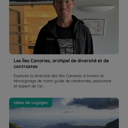
Les Îles Canaries, archipel de diversité et de
contrastes
Explorez la diversité des îles Canaries à travers le
témoignage de notre guide de randonnée, passionné
et expert de l'ar...
Quel est le point culminant du Massif Central ? | La
Idées de voyages
Balaguère