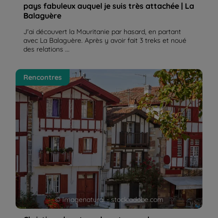
pays fabuleux auquel je suis très attachée | La
Balaguère
J'ai découvert la Mauritanie par hasard, en partant
avec La Balaguère. Après y avoir fait 3 treks et noué
des relations ...
Christine, de retour de notre rando yoga au Pays
Rencontres
Basque – La Balaguère
© Imagenatural - stock.adobe.com