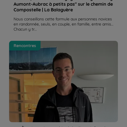
Aumont-Aubrac à petits pas" sur le chemin de
Compostelle | La Balaguère
Nous conseillons cette formule aux personnes novices
en randonnée, seuls, en couple, en famille, entre amis…
Chacun y tr...
Les Îles Canaries, archipel de diversité et de
Rencontres
contrastes