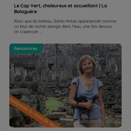
Le Cap Vert, chaleureux et accueillant | La
Balaguère
Alors que du bateau, Santo Antao apparaissait comme
un bloc de rocher plongé dans l’eau, une fois dessus,
on s’aperçoit ...
Simone, voyageuse de retour de "Angkor, la voie
Rencontres
royale des temples oubliés" | La Balaguère