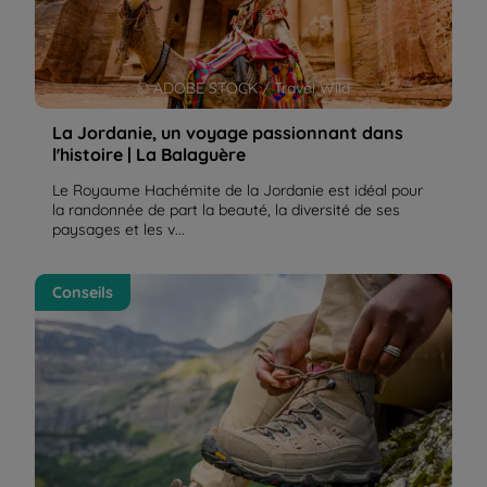
© ADOBE STOCK / Travel Wild
La Jordanie, un voyage passionnant dans
l'histoire | La Balaguère
Le Royaume Hachémite de la Jordanie est idéal pour
la randonnée de part la beauté, la diversité de ses
paysages et les v...
Casser des chaussures neuves | La Balaguère
Conseils