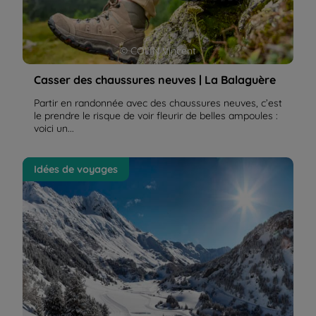
© COLIN Vincent
Casser des chaussures neuves | La Balaguère
Partir en randonnée avec des chaussures neuves, c’est
le prendre le risque de voir fleurir de belles ampoules :
voici un...
Benasque à raquettes, une de mes randonnées
Idées de voyages
préférées en hiver | La Balaguère