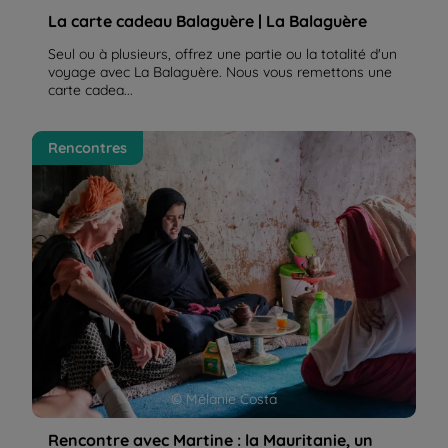
La carte cadeau Balaguère | La Balaguère
Seul ou à plusieurs, offrez une partie ou la totalité d'un
voyage avec La Balaguère. Nous vous remettons une
carte cadea...
Rencontre avec Martine : la Mauritanie, un pays
Rencontres
fabuleux auquel je suis très attachée | La Balaguère
© Mélanie Costa
Rencontre avec Martine : la Mauritanie, un