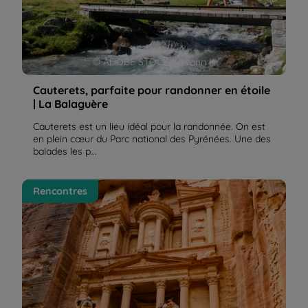
© ADOBE STOCK / Yvann K
Cauterets, parfaite pour randonner en étoile
| La Balaguère
Cauterets est un lieu idéal pour la randonnée. On est
en plein cœur du Parc national des Pyrénées. Une des
balades les p...
La Jordanie, un voyage passionnant dans l'histoire |
Rencontres
La Balaguère