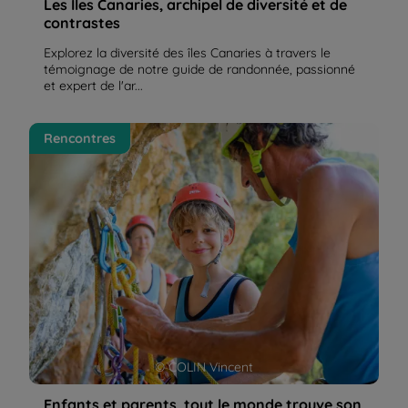
Les Îles Canaries, archipel de diversité et de
contrastes
Explorez la diversité des îles Canaries à travers le
témoignage de notre guide de randonnée, passionné
et expert de l'ar...
Enfants et parents, tout le monde trouve son
Rencontres
compte en Sierra de Guara | La Balaguère
© COLIN Vincent
Enfants et parents, tout le monde trouve son