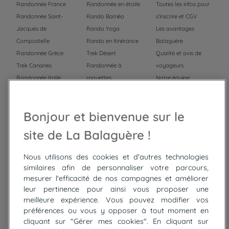
Randonnée France
Randonnée en étoile
Toutes les infos pour
Randonnée Saint-
Rando Balnéo
s'inscrire et CGV
Jacques de
Rando Yoga
Les avantages
Compostelle
Rando en itinérance
Balaguère
Randonnée Grèce
Trek Désert
Qualité et avis de
Trek Canaries
Randonnée à
voyageurs
Randonnée Italie
raquettes
Notre équipe
Trek Népal
Voyage à vélo
Recrutement
Randonnée Maroc
Randonnée
Bonjour et bienvenue sur le
Trek Mauritanie
Trek
Randonnée Pérou
site de La Balaguère !
Nous utilisons des cookies et d'autres technologies
Top
circuits
similaires afin de personnaliser votre parcours,
mesurer l'efficacité de nos campagnes et améliorer
Tour du lac de Constance à vélo
leur pertinence pour ainsi vous proposer une
Cyclades : Amorgos et Naxos
meilleure expérience. Vous pouvez modifier vos
Randonnée aux Bardenas Reales
préférences ou vous y opposer à tout moment en
De Collioure à Cadaquès à pied
cliquant sur "Gérer mes cookies". En cliquant sur
Découverte des trésors de Madère