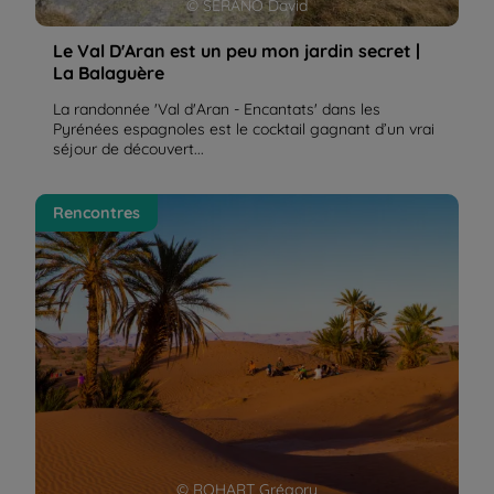
© SERANO David
Le Val D'Aran est un peu mon jardin secret |
La Balaguère
La randonnée 'Val d'Aran - Encantats' dans les
Pyrénées espagnoles est le cocktail gagnant d’un vrai
séjour de découvert...
Sophie, de retour de notre "aventure saharienne au
Rencontres
Maroc" | La Balaguère
© ROHART Grégory