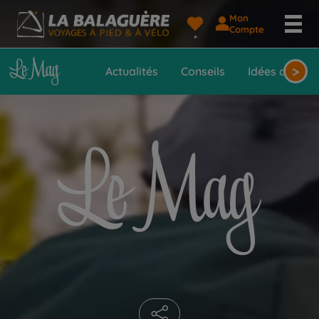
Mon
Le
Compte
Mag
>
Actualités
Conseils
Idées de voy