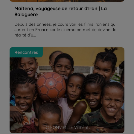
Maïtena, voyageuse de retour d'Iran | La
Balaguère
Depuis des années, je cours voir les films iraniens qui
sortent en France car le cinéma permet de deviner la
réalité d’u...
Le Cap Vert, chaleureux et accueillant | La
Rencontres
Balaguère
© FONVIEILLE Vincent