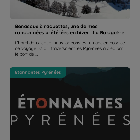
© Hospital de Benasque
Benasque à raquettes, une de mes
randonnées préférées en hiver | La Balaguère
L’hôtel dans lequel nous logeons est un ancien hospice
de voyageurs qui traversaient les Pyrénées à pied par
le port de ...
Livre Étonnantes Pyrénées | La Balaguère
Etonnantes Pyrénées