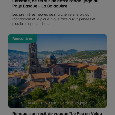
Christine, de retour de notre rando yoga au
Pays Basque – La Balaguère
Les premières heures de marche vers le pic du
Mondarrain et le pique-nique face aux Pyrénées et
plus loin l'aperçu de l'...
Renaud, son récit de voyage "Le Puy en Velay
Rencontres
Aumont-Aubrac à petits pas" sur le chemin de
Compostelle | La Balaguère
© ADOBE STOCK / Pernelle Voyage
Renaud, son récit de voyage "Le Puy en Velay