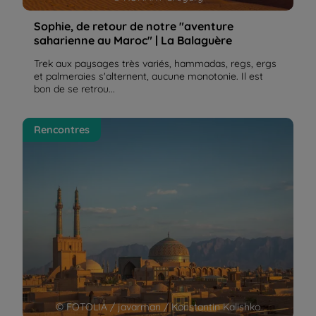
Sophie, de retour de notre "aventure
saharienne au Maroc" | La Balaguère
Trek aux paysages très variés, hammadas, regs, ergs
et palmeraies s'alternent, aucune monotonie. Il est
bon de se retrou...
Maïtena, voyageuse de retour d'Iran | La Balaguère
Rencontres
© FOTOLIA / javarman / Konstantin Kalishko