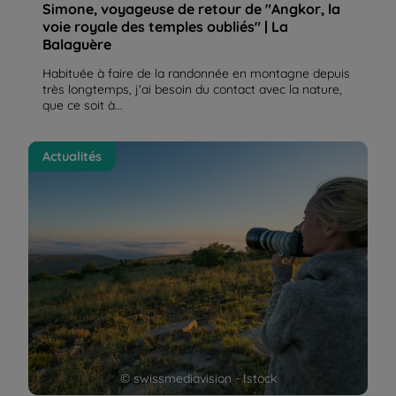
Simone, voyageuse de retour de "Angkor, la
voie royale des temples oubliés" | La
Balaguère
Habituée à faire de la randonnée en montagne depuis
très longtemps, j'ai besoin du contact avec la nature,
que ce soit à...
La carte cadeau Balaguère | La Balaguère
Actualités
© swissmediavision - Istock